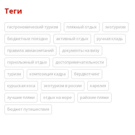
Теги
гастрономический туризм
пляжный отдых
экотуризм
бюджетные поездки
активный отдых
ручная кладь
правила авиакомпаний
документы на визу
горнолыжный отдых
достопримечательности
туризм
композиция кадра
бёрдвотчинг
куршская коса
экотуризм в россии
карелия
лучшие пляжи
отдых на море
райские пляжи
бюджет путешествия