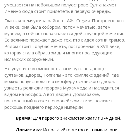
умещается на небольшом полуострове Султанахмет.
Именно сюда стоит прилететь в первую очередь.
Главная жемчужина района -
Айя-София
. Построенная в
VI веке, она была собором, потом мечетью, затем
музеем, а сейчас снова является действующей мечетью.
Ее величие поражает даже тех, кто видел сотни храмов.
Рядом стоит Голубая мечеть, построенная в XVII веке,
которая стала образцом для многих последующих
исламских сооружений.
Не упустите возможность заглянуть во дворцы
султанов. Дворец Топкапы - это комплекс зданий, где
можно почувствовать атмосферу османского двора,
увидеть реликвии пророка Мухаммеда и насладиться
видом на Босфор. А вот дворец Долмабахче,
построенный позже в европейском стиле, покажет
роскошь позднего периода империи.
Время:
Для первого знакомства хватит 3-4 дней.
Логистика:
Используйте метро и трамваи, они