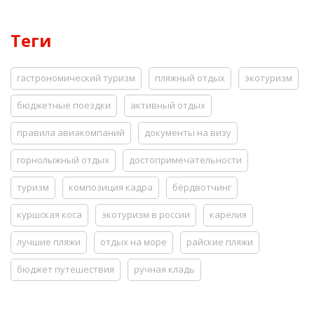
Теги
гастрономический туризм
пляжный отдых
экотуризм
бюджетные поездки
активный отдых
правила авиакомпаний
документы на визу
горнолыжный отдых
достопримечательности
туризм
композиция кадра
бёрдвотчинг
куршская коса
экотуризм в россии
карелия
лучшие пляжи
отдых на море
райские пляжи
бюджет путешествия
ручная кладь