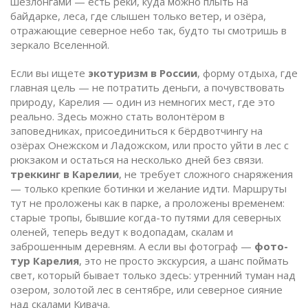
шезлонгами — есть реки, куда можно плыть на
байдарке, леса, где слышен только ветер, и озёра,
отражающие северное небо так, будто ты смотришь в
зеркало Вселенной.
Если вы ищете
экотуризм в России
,
форму отдыха, где
главная цель — не потратить деньги, а почувствовать
природу
, Карелия — один из немногих мест, где это
реально. Здесь можно стать волонтёром в
заповедниках, присоединиться к бёрдвотчингу на
озёрах Онежском и Ладожском, или просто уйти в лес с
рюкзаком и остаться на несколько дней без связи.
треккинг в Карелии
,
не требует сложного снаряжения
— только крепкие ботинки и желание идти
. Маршруты
тут не проложены как в парке, а проложены временем:
старые тропы, бывшие когда-то путями для северных
оленей, теперь ведут к водопадам, скалам и
заброшенным деревням. А если вы фотограф —
фото-
тур Карелия
,
это не просто экскурсия, а шанс поймать
свет, который бывает только здесь: утренний туман над
озером, золотой лес в сентябре, или северное сияние
над скалами Кивача
.