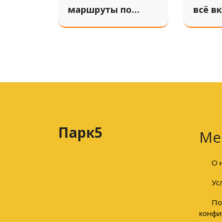
маршруты по
всё в
достопримечательностям
лучши
с офлайн-картами:
что р
как планировать
входи
путешествия без
интернета
Парк5
Ме
О 
Ус
По
конфи