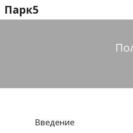
Парк5
По
Введение