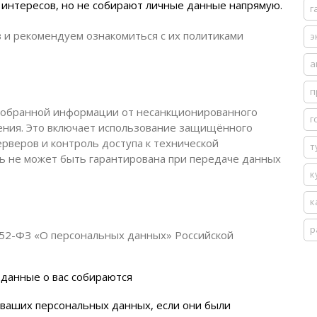
 интересов, но не собирают личные данные напрямую.
г
 и рекомендуем ознакомиться с их политиками
э
а
п
обранной информации от несанкционированного
г
жения. Это включает использование защищённого
рверов и контроль доступа к технической
т
ть не может быть гарантирована при передаче данных
к
к
р
52-ФЗ «О персональных данных» Российской
 данные о вас собираются
 ваших персональных данных, если они были