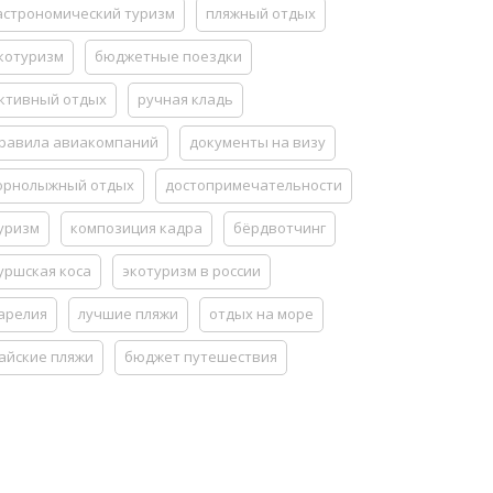
астрономический туризм
пляжный отдых
котуризм
бюджетные поездки
ктивный отдых
ручная кладь
равила авиакомпаний
документы на визу
орнолыжный отдых
достопримечательности
уризм
композиция кадра
бёрдвотчинг
уршская коса
экотуризм в россии
арелия
лучшие пляжи
отдых на море
айские пляжи
бюджет путешествия