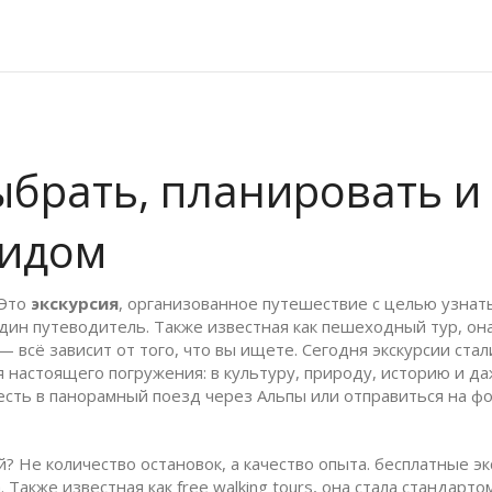
выбрать, планировать и
гидом
 Это
экскурсия
,
организованное путешествие с целью узнать
один путеводитель
. Также известная как
пешеходный тур
, он
 всё зависит от того, что вы ищете.
Сегодня экскурсии стал
 настоящего погружения: в культуру, природу, историю и да
есть в панорамный поезд через Альпы или отправиться на ф
? Не количество остановок, а качество опыта.
бесплатные эк
а
. Также известная как
free walking tours
, она стала стандарто