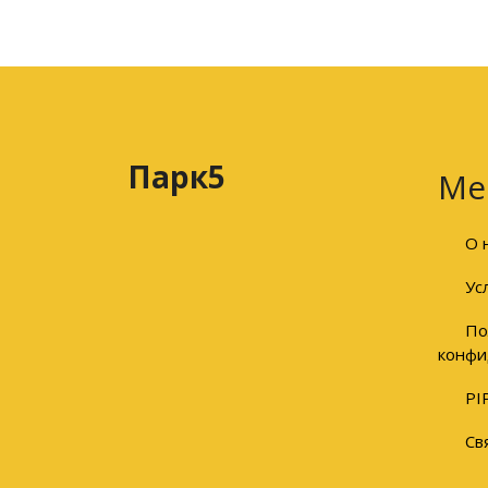
Парк5
Ме
О 
Ус
По
конфи
PI
Св