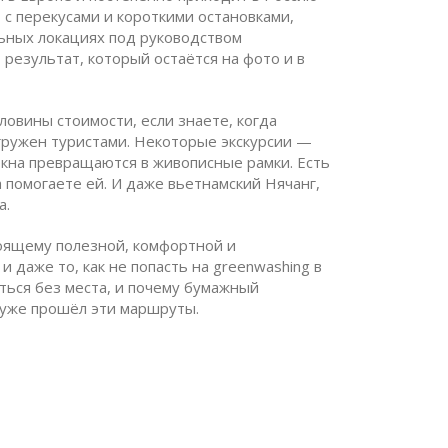
 с перекусами и короткими остановками,
льных локациях под руководством
 результат, который остаётся на фото и в
ловины стоимости, если знаете, когда
егружен туристами. Некоторые экскурсии —
окна превращаются в живописные рамки. Есть
а помогаете ей. И даже вьетнамский Нячанг,
а.
стоящему полезной, комфортной и
даже то, как не попасть на greenwashing в
ться без места, и почему бумажный
о уже прошёл эти маршруты.