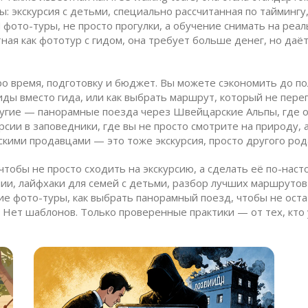
мы:
экскурсия с детьми
,
специально рассчитанная по таймингу,
И
фото-туры
,
не просто прогулки, а обучение снимать на реа
тная как
фототур с гидом
, она требует больше денег, но даёт
про время, подготовку и бюджет. Вы можете сэкономить до по
гиды вместо гида, или как выбрать маршрут, который не пер
другие — панорамные поезда через Швейцарские Альпы, где 
рсии в заповедники, где вы не просто смотрите на природу, 
сскими продавцами — это тоже экскурсия, просто другого род
 чтобы не просто сходить на экскурсию, а сделать её по-на
, лайфхаки для семей с детьми, разбор лучших маршрутов и 
ие фото-туры, как выбрать панорамный поезд, чтобы не оста
. Нет шаблонов. Только проверенные практики — от тех, кт