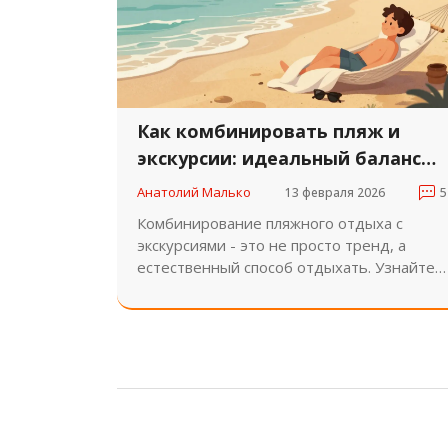
Как комбинировать пляж и
экскурсии: идеальный баланс
отдыха
Анатолий Малько
13 февраля 2026
5
Комбинирование пляжного отдыха с
экскурсиями - это не просто тренд, а
естественный способ отдыхать. Узнайте,
как правильно распределить время, какие
направления выбрать в 2026 году и
почему этот подход меняет восприятие
отпуска.