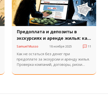
Предоплата и депозиты в
экскурсиях и аренде жилья: как
не остаться без денег
Samuel Musso
18 ноября 2025
11
Как не остаться без денег при
предоплате за экскурсии и аренду жилья.
Проверка компаний, договоры, риски
перевода на карту физлица и что делать,
если уже заплатили.