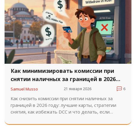
Как минимизировать комиссии при
снятии наличных за границей в 2026
году
Samuel Musso
21 января 2026
6
Как снизить комиссии при снятии наличных за
границей в 2026 году: лучшие карты, стратегии
снятия, как избежать DCC и что делать, если
банкомат не работает. Экономьте до 3,5% на
каждом снятии.