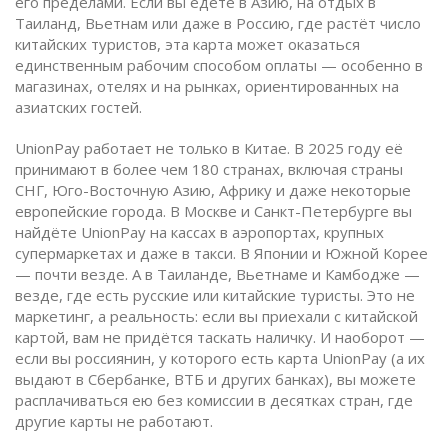
его пределами.
Если вы едете в Азию, на отдых в
Таиланд, Вьетнам или даже в Россию, где растёт число
китайских туристов, эта карта может оказаться
единственным рабочим способом оплаты — особенно в
магазинах, отелях и на рынках, ориентированных на
азиатских гостей.
UnionPay работает не только в Китае. В 2025 году её
принимают в более чем 180 странах, включая страны
СНГ, Юго-Восточную Азию, Африку и даже некоторые
европейские города. В Москве и Санкт-Петербурге вы
найдёте UnionPay на кассах в аэропортах, крупных
супермаркетах и даже в такси. В Японии и Южной Корее
— почти везде. А в Таиланде, Вьетнаме и Камбодже —
везде, где есть русские или китайские туристы. Это не
маркетинг, а реальность: если вы приехали с китайской
картой, вам не придётся таскать наличку. И наоборот —
если вы россиянин, у которого есть карта UnionPay (а их
выдают в Сбербанке, ВТБ и других банках), вы можете
расплачиваться ею без комиссии в десятках стран, где
другие карты не работают.