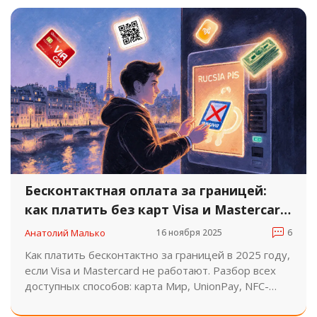
Бесконтактная оплата за границей:
как платить без карт Visa и Mastercard
в 2025 году
Анатолий Малько
16 ноября 2025
6
Как платить бесконтактно за границей в 2025 году,
если Visa и Mastercard не работают. Разбор всех
доступных способов: карта Мир, UnionPay, NFC-
стикеры, QR-оплата, виртуальные карты и
наличные.