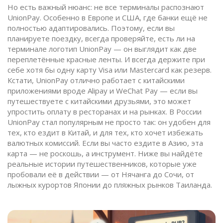
Но есть важный нюанс: не все терминалы распознают
UnionPay. Особенно в Европе и США, где банки ещё не
полностью адаптировались. Поэтому, если вы
планируете поездку, всегда проверяйте, есть ли на
терминале логотип UnionPay — он выглядит как две
переплетённые красные ленты. И всегда держите при
себе хотя бы одну карту Visa или Mastercard как резерв.
Кстати, UnionPay отлично работает с китайскими
приложениями вроде Alipay и WeChat Pay — если вы
путешествуете с китайскими друзьями, это может
упростить оплату в ресторанах и на рынках. В России
UnionPay стал популярным не просто так: он удобен для
тех, кто ездит в Китай, и для тех, кто хочет избежать
валютных комиссий. Если вы часто ездите в Азию, эта
карта — не роскошь, а инструмент. Ниже вы найдёте
реальные истории путешественников, которые уже
пробовали её в действии — от Нячанга до Сочи, от
лыжных курортов Японии до пляжных рынков Таиланда.