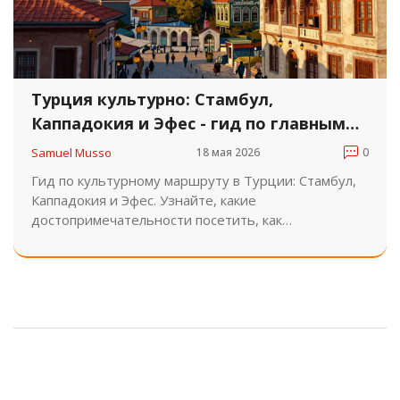
Турция культурно: Стамбул,
Каппадокия и Эфес - гид по главным
достопримечательностям
Samuel Musso
18 мая 2026
0
Гид по культурному маршруту в Турции: Стамбул,
Каппадокия и Эфес. Узнайте, какие
достопримечательности посетить, как
спланировать бюджет и выбрать лучшее время
для поездки.