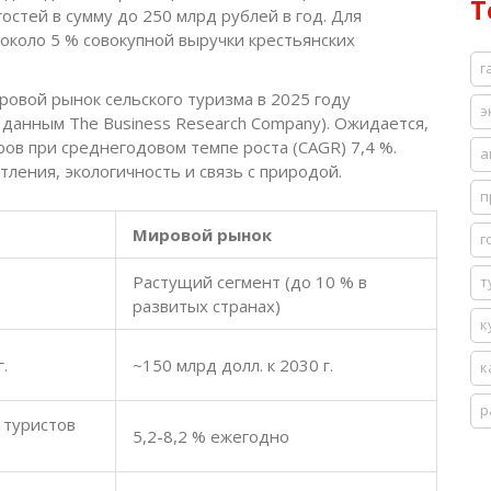
Т
стей в сумму до 250 млрд рублей в год. Для
 около 5 % совокупной выручки крестьянских
г
ровой рынок сельского туризма в 2025 году
э
 данным The Business Research Company). Ожидается,
ров при среднегодовом темпе роста (CAGR) 7,4 %.
а
тления, экологичность и связь с природой.
п
Мировой рынок
г
Растущий сегмент (до 10 % в
т
развитых странах)
к
.
~150 млрд долл. к 2030 г.
к
р
 туристов
5,2-8,2 % ежегодно