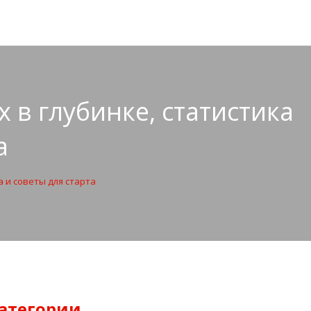
 в глубинке, статистика
а
а и советы для старта
атегории