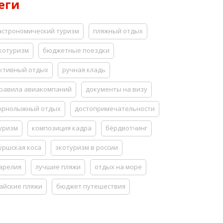
еги
астрономический туризм
пляжный отдых
котуризм
бюджетные поездки
ктивный отдых
ручная кладь
равила авиакомпаний
документы на визу
орнолыжный отдых
достопримечательности
уризм
композиция кадра
бёрдвотчинг
уршская коса
экотуризм в россии
арелия
лучшие пляжи
отдых на море
айские пляжи
бюджет путешествия