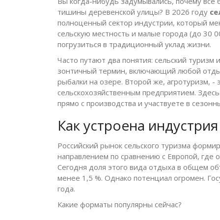
Вы когда-нибудь задумывались, почему вс
тишины деревенской улицы? В 2026 году
се
полноценный сектор индустрии, который мен
сельскую местность и малые города (до 30 00
погрузиться в традиционный уклад жизни.
Часто путают два понятия:
сельский туризм
зонтичный термин, включающий любой отдых
рыбалки на озере. Второй же,
агротуризм
, -
сельскохозяйственным предприятием. Здесь
прямо с производства и участвуете в сезонн
Как устроена индустрия
Российский рынок сельского туризма формир
направлением по сравнению с Европой, где о
Сегодня доля этого вида отдыха в общем об
менее 1,5 %. Однако потенциал огромен. Го
года.
Какие форматы популярны сейчас?