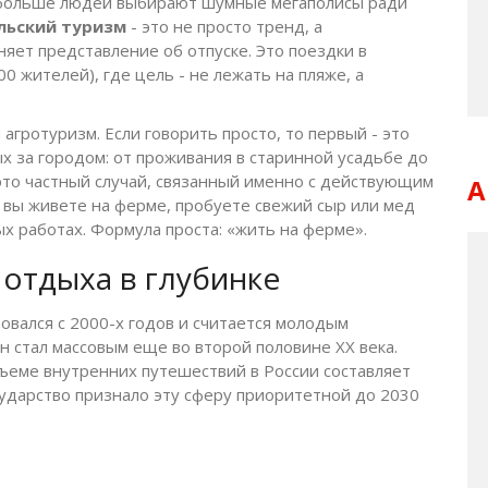
е больше людей выбирают шумные мегаполисы ради
льский туризм
- это не просто тренд, а
яет представление об отпуске. Это поездки в
0 жителей), где цель - не лежать на пляже, а
и
агротуризм
.
Если говорить просто, то первый - это
 за городом: от проживания в старинной усадьбе до
 это частный случай, связанный именно с действующим
А
 вы живете на ферме, пробуете свежий сыр или мед
ых работах. Формула проста: «жить на ферме».
 отдыха в глубинке
овался с 2000-х годов и считается молодым
н стал массовым еще во второй половине XX века.
ъеме внутренних путешествий в России составляет
сударство признало эту сферу приоритетной до 2030