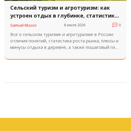
Сельский туризм и агротуризм: как
устроен отдых в глубинке, статистика
рынка и советы для старта
Samuel Musso
8 июля 2026
0
Все о сельском туризме и агротуризме в России:
отличия понятий, статистика роста рынка, плюсы и
минусы отдыха в деревне, а также пошаговый гид
по запуску своего проекта с использованием
грантов Минсельхоза.