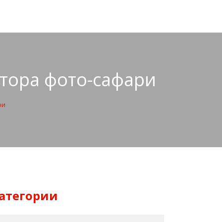
атора фото-сафари
ри
атегории