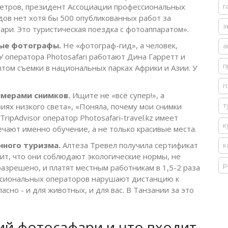
етров, президент Ассоциации профессиональных
г
идов нет хотя бы 500 опубликованных работ за
э
ари. Это туристическая поездка с фотоаппаратом».
ные фотографы.
Не «фотограф-гид», а человек,
а
У оператора Photosafari работают Дина Гарретт и
п
ытом съемки в национальных парках Африки и Азии. У
г
имерами снимков.
Ищите не «всё супер!», а
т
виях низкого света», «Поняла, почему мои снимки
ipAdvisor оператор Photosafari-travel.kz имеет
к
мечают именно обучение, а не только красивые места.
нного туризма.
Алтеза Тревел получила сертификат
к
ачит, что они соблюдают экологические нормы, не
р
азрешено, и платят местным работникам в 1,5-2 раза
ссиональных операторов нарушают дистанцию к
сно - и для животных, и для вас. В Танзании за это
ий фотосафари и что входит