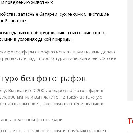
ту и поведению животных.
ойства, запасные батареи, сухие сумки, чистящие
ной саванне.
комендации по оборудованию, список животных,
зиции в условиях дикой природы.
тники фотосафари с профессиональными гидами делают
руппах, где гид - просто туристический агент. Это не
отур» без фотографов
ену. Вы платите 2200 долларов за фотосафари в
евик 600 мм. Или вы платите 12 тысяч за Южную
жет дать вам совет, как снимать в тени акаций в
Т
тинг, а реальный фотосафари:
о с сайта - а реальные снимки, опубликованные в