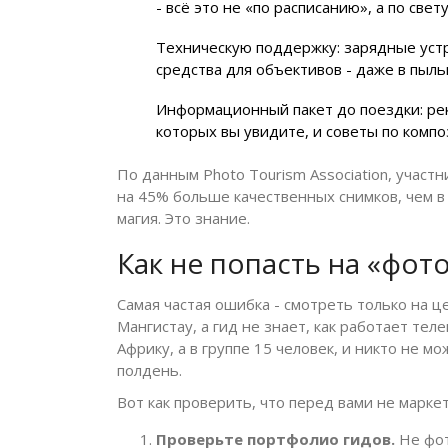
- всё это не «по расписанию», а по све
Техническую поддержку: зарядные устр
средства для объективов - даже в пыль
Информационный пакет до поездки: ре
которых вы увидите, и советы по компо
По данным Photo Tourism Association, учас
на 45% больше качественных снимков, чем в г
магия. Это знание.
Как не попасть на «фот
Самая частая ошибка - смотреть только на ц
Мангистау, а гид не знает, как работает тел
Африку, а в группе 15 человек, и никто не мо
полдень.
Вот как проверить, что перед вами не марке
Проверьте портфолио гидов.
Не фот