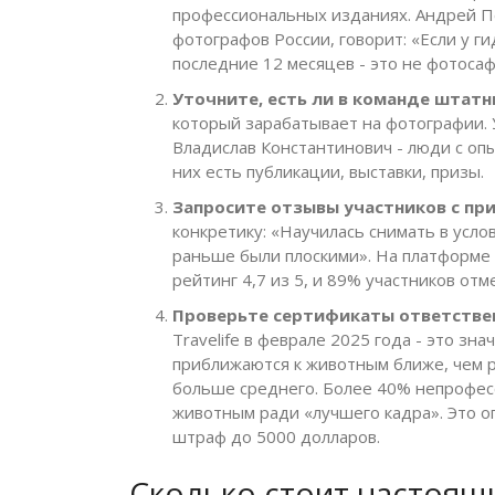
профессиональных изданиях. Андрей П
фотографов России, говорит: «Если у г
последние 12 месяцев - это не фотосаф
Уточните, есть ли в команде штат
который зарабатывает на фотографии. 
Владислав Константинович - люди с оп
них есть публикации, выставки, призы.
Запросите отзывы участников с пр
конкретику: «Научилась снимать в усло
раньше были плоскими». На платформе Tr
рейтинг 4,7 из 5, и 89% участников от
Проверьте сертификаты ответстве
Travelife в феврале 2025 года - это зн
приближаются к животным ближе, чем р
больше среднего. Более 40% непрофе
животным ради «лучшего кадра». Это опа
штраф до 5000 долларов.
Сколько стоит настоящ