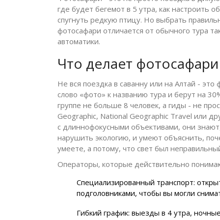
где будет бегемот в 5 утра, как настроить о
спугнуть редкую птицу. Но выбрать правиль
фотосафари отличается от обычного тура так
автоматики.
Что делает фотосафари
Не вся поездка в саванну или на Алтай - эт
слово «фото» к названию тура и берут на 30
группе не больше 8 человек, а гиды - не про
Geographic, National Geographic Travel или 
с длиннофокусными объективами, они знают,
нарушить экологию, и умеют объяснить, поче
умеете, а потому, что свет был неправильны
Операторы, которые действительно понимаю
Специализированный транспорт: откры
подголовниками, чтобы вы могли снимат
Гибкий график: выезды в 4 утра, ночны