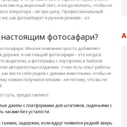
бъектив под морозный свет, и когда молчать, чтобы не
ного оператора - не про цену. Профессиональный
 же, как фотоаппарат в ручном режиме - от
А
 настоящим фотосафари?
о фотосафари. Многие компании просто добавляют
% дороже. А настоящий фотосафари - это когда в
сто водители, а фотографы с портфолио в National
других авторитетных изданиях. У них есть опыт работы
 как вести себя рядом с дикими животными, чтобы не
му снимок получился плохим - не потому, что вы не
й.
т суть, предоставляют:
тые джипы с платформами для штативов, сиденьями с
ь часами без усталости.
е съемки, задержки, если вдруг появился редкий зверь