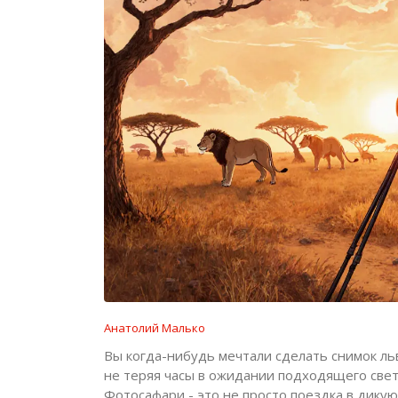
Анатолий Малько
Вы когда-нибудь мечтали сделать снимок льва
не теряя часы в ожидании подходящего света
Фотосафари - это не просто поездка в дикую