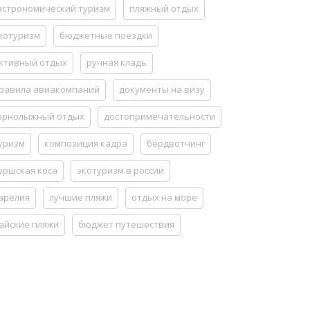
астрономический туризм
пляжный отдых
котуризм
бюджетные поездки
ктивный отдых
ручная кладь
равила авиакомпаний
документы на визу
орнолыжный отдых
достопримечательности
уризм
композиция кадра
бёрдвотчинг
уршская коса
экотуризм в россии
арелия
лучшие пляжи
отдых на море
айские пляжи
бюджет путешествия