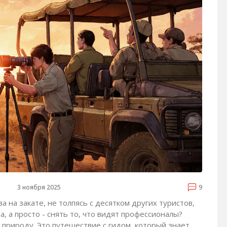
3 ноября 2025
9
 на закате, не толпясь с десятком других туристов,
, а просто - снять то, что видят профессионалы?
 природу. Это путешествие с гидом, который знает,