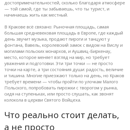
достопримечательностей, сколько благодаря атмосфере
— той самой, где ты забываешь, что ты турист, и
начинаешь жить как местный.
В Кракове всё связано:
Рыночная площадь
,
самая
большая средневековая площадь в Европе, где каждый
день звучит музыка, продают пироги и танцуют у
фонтана
,
Вавель
,
королевский замок с видом на Вислу и
могилами польских монархов
, и
Аушвиц-Биркенау
,
место, которое меняет взгляд на мир, но требует
уважения и подготовки
. Эти три точки — не просто
точки на карте, а три состояния души: радость, величие
и тишина. Многие приезжают только на день, но Краков
требует времени — чтобы пройти по улочкам Малого
Польского, попробовать пирожки с творогом у рынка,
сидя на ступеньках, или просто слушать, как звонят
колокола в церкви Святого Войцеха.
Что реально стоит делать,
а не просто