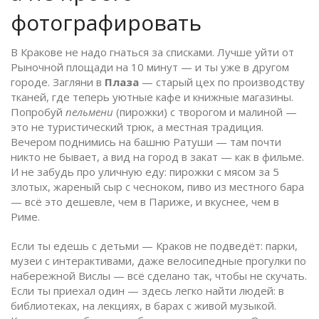
фотографировать
В Кракове не надо гнаться за списками. Лучше уйти от
Рыночной площади на 10 минут — и ты уже в другом
городе. Загляни в
Плаза
— старый цех по производству
тканей, где теперь уютные кафе и книжные магазины.
Попробуй
пельмени
(пирожки) с творогом и малиной —
это не туристический трюк, а местная традиция.
Вечером поднимись на башню Ратуши — там почти
никто не бывает, а вид на город в закат — как в фильме.
И не забудь про уличную еду: пирожки с мясом за 5
злотых, жареный сыр с чесноком, пиво из местного бара
— всё это дешевле, чем в Париже, и вкуснее, чем в
Риме.
Если ты едешь с детьми — Краков не подведёт: парки,
музеи с интерактивами, даже велосипедные прогулки по
набережной Вислы — всё сделано так, чтобы не скучать.
Если ты приехал один — здесь легко найти людей: в
библиотеках, на лекциях, в барах с живой музыкой.