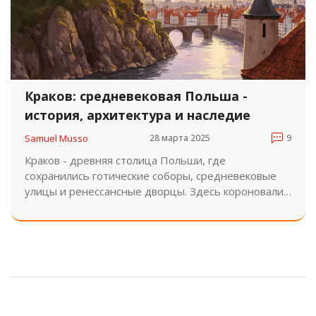
Краков: средневековая Польша -
история, архитектура и наследие
Samuel Musso
28 марта 2025
9
Краков - древняя столица Польши, где
сохранились готические соборы, средневековые
улицы и ренессансные дворцы. Здесь короновали
монархов, основали первый университет и выжили
монгольские нашествия. История живёт в каждом
камне.