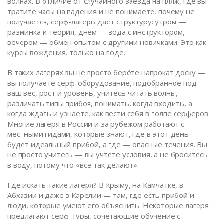
волнах.
В отличие от случайного заезда на пляж, где вы
тратите часы на падения и не понимаете, почему не
получается, серф-лагерь даёт структуру: утром —
разминка и теория, днём — вода с инструктором,
вечером — обмен опытом с другими новичками. Это как
курсы вождения, только на воде.
В таких лагерях вы не просто берёте напрокат доску —
вы получаете
серф-оборудование
,
подобранное под
ваш вес, рост и уровень
, учитесь читать
волны
,
различать типы прибоя, понимать, когда входить, а
когда ждать
и узнаете, как вести себя в толпе серферов.
Многие лагеря в России и за рубежом работают с
местными гидами, которые знают, где в этот день
будет идеальный прибой, а где — опасные течения. Вы
не просто учитесь — вы учтёте условия, а не броситесь
в воду, потому что «все так делают».
Где искать такие лагеря? В Крыму, на Камчатке, в
Абхазии и даже в Карелии — там, где есть прибой и
люди, которые умеют его объяснить. Некоторые лагеря
предлагают
серф-туры
,
сочетающие обучение с