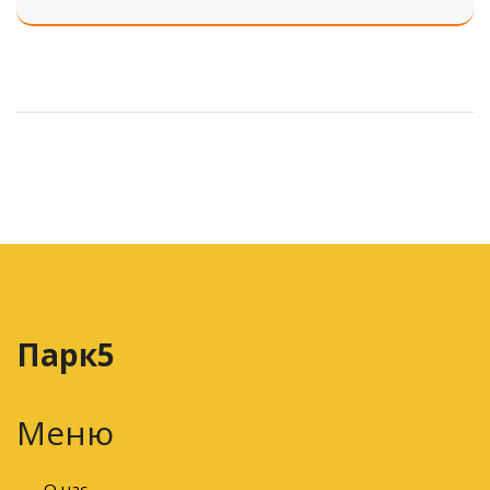
выборе. Отзывы, цены, сезонность и советы для
новичков.
Парк5
Меню
О нас