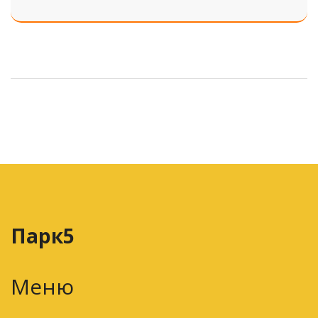
входит, где лучше, а где подвох.
Парк5
Меню