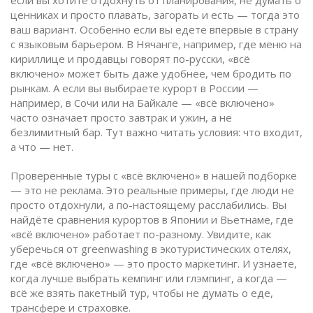
если вы хотите отдохнуть от планирования, не думать о
ценниках и просто плавать, загорать и есть — тогда это
ваш вариант. Особенно если вы едете впервые в страну
с языковым барьером. В Нячанге, например, где меню на
кириллице и продавцы говорят по-русски, «всё
включено» может быть даже удобнее, чем бродить по
рынкам.
А если вы выбираете курорт в России —
например, в Сочи или на Байкале — «всё включено»
часто означает просто завтрак и ужин, а не
безлимитный бар. Тут важно читать условия: что входит,
а что — нет.
Проверенные туры с «всё включено» в нашей подборке
— это не реклама. Это реальные примеры, где люди не
просто отдохнули, а по-настоящему расслабились. Вы
найдёте сравнения курортов в Японии и Вьетнаме, где
«всё включено» работает по-разному. Увидите, как
уберечься от greenwashing в экотуристических отелях,
где «всё включено» — это просто маркетинг. И узнаете,
когда лучше выбрать кемпинг или глэмпинг, а когда —
всё же взять пакетный тур, чтобы не думать о еде,
трансфере и страховке.