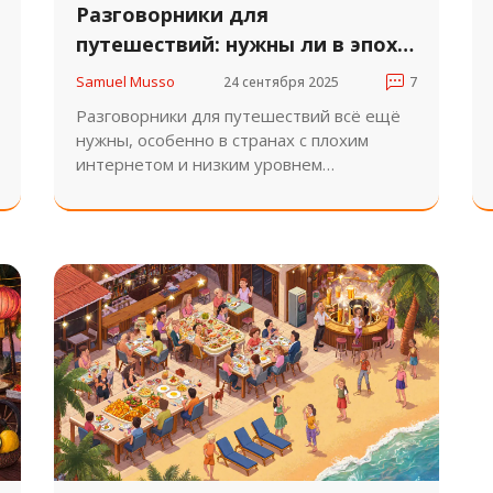
Разговорники для
путешествий: нужны ли в эпоху
переводчиков
Samuel Musso
24 сентября 2025
7
Разговорники для путешествий всё ещё
нужны, особенно в странах с плохим
интернетом и низким уровнем
английского. Они не заменяют
приложения, но становятся надёжным
резервом в экстренных ситуациях.