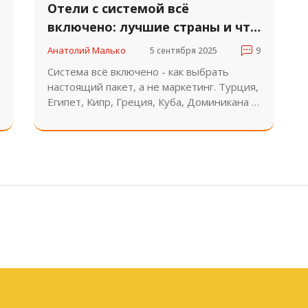
Отели с системой всё
включено: лучшие страны и что
реально входит в цену
Анатолий Малько
5 сентября 2025
9
Система всё включено - как выбрать
настоящий пакет, а не маркетинг. Турция,
Египет, Кипр, Греция, Куба, Доминикана и
Россия: что реально входит, где лучше, а
где подвох.