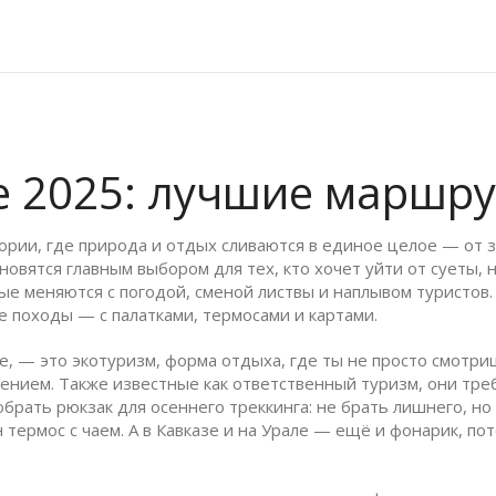
е 2025: лучшие маршр
ории, где природа и отдых сливаются в единое целое — от 
ановятся главным выбором для тех, кто хочет уйти от суеты, 
ые меняются с погодой, сменой листвы и наплывом туристов
е походы — с палатками, термосами и картами.
ре, — это
экотуризм
,
форма отдыха, где ты не просто смотри
щением
. Также известные как
ответственный туризм
, они тре
обрать рюкзак для осеннего треккинга: не брать лишнего, н
ермос с чаем. А в Кавказе и на Урале — ещё и фонарик, пот