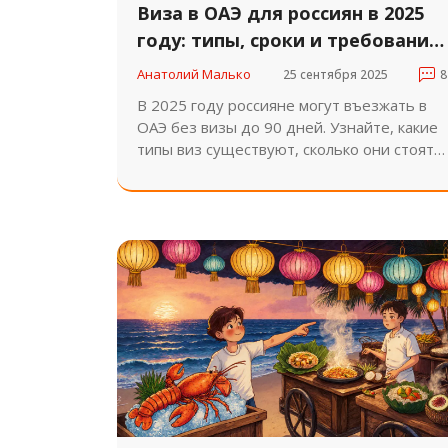
Виза в ОАЭ для россиян в 2025
году: типы, сроки и требования
для туристов
Анатолий Малько
25 сентября 2025
8
В 2025 году россияне могут въезжать в
ОАЭ без визы до 90 дней. Узнайте, какие
типы виз существуют, сколько они стоят,
какие документы нужны и как избежать
штрафов. Всё по最新 правилам.