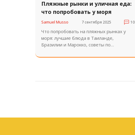
Пляжные рынки и уличная еда:
что попробовать у моря
Samuel Musso
7 сентября 2025
10
Что попробовать на пляжных рынках у
моря: лучшие блюда в Таиланде,
Бразилии и Марокко, советы по
безопасности, цены и лучшее время для
посещения. Аутентичная уличная еда -
это не просто еда, это опыт.