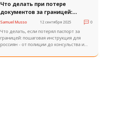
Что делать при потере
документов за границей:
пошаговое руководство для
Samuel Musso
12 сентября 2025
0
россиян
Что делать, если потерял паспорт за
границей: пошаговая инструкция для
россиян - от полиции до консульства и
восстановления документов. Важные
правила, сроки и советы, которые спасут
вас от стресса и мошенников.