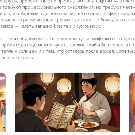
ршруты, проложенные по природным ландшафтам — от лесн
не требуют профессионального снаряжения, но требуют честн
пло, и в Карелии, где золотая листва создаёт эффект ковра 
ециально размеченным тропам с детьми, не боясь, что внез
авное — иметь запасной свитер и сухие носки.
 — мы собрали опыт. Ты найдёшь тут и лайфхаки от тех, кто 
то время года ещё можно купить свежие грибы без переплат
с тёплым солнцем и с тем, что осталось после дождя. Если ты
 всё это здесь.