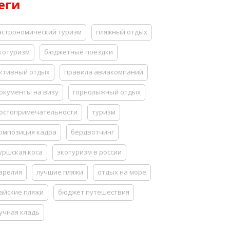
еги
астрономический туризм
пляжный отдых
котуризм
бюджетные поездки
ктивный отдых
правила авиакомпаний
окументы на визу
горнолыжный отдых
остопримечательности
туризм
омпозиция кадра
бёрдвотчинг
уршская коса
экотуризм в россии
арелия
лучшие пляжи
отдых на море
айские пляжи
бюджет путешествия
учная кладь