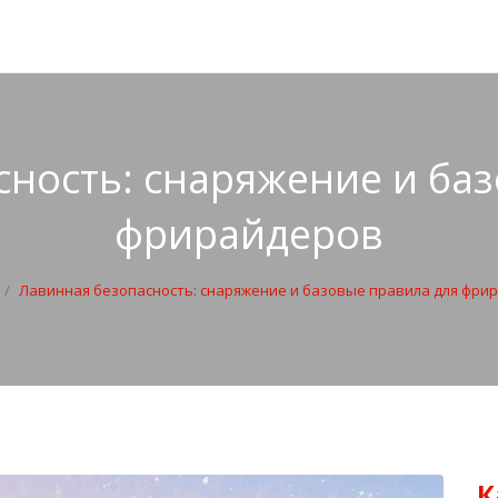
ность: снаряжение и ба
фрирайдеров
Лавинная безопасность: снаряжение и базовые правила для фри
К