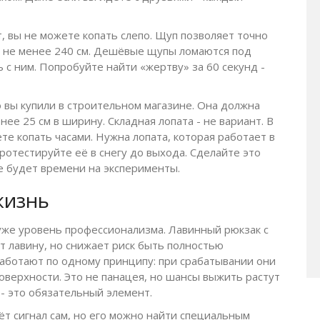
ет, вы не можете копать слепо. Щуп позволяет точно
 - не менее 240 см. Дешёвые щупы ломаются под
 с ним. Попробуйте найти «жертву» за 60 секунд -
о вы купили в строительном магазине. Она должна
ее 25 см в ширину. Складная лопата - не вариант. В
ете копать часами. Нужна лопата, которая работает в
Протестируйте её в снегу до выхода. Сделайте это
 не будет времени на эксперименты.
жизнь
 уже уровень профессионализма. Лавинный рюкзак с
ет лавину, но снижает риск быть полностью
работают по одному принципу: при срабатывании они
оверхности. Это не панацея, но шансы выжить растут
х - это обязательный элемент.
ёт сигнал сам, но его можно найти специальным