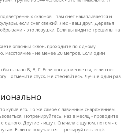
 подветренных склонов - там снег накапливается и
улуары, если снег свежий. Лес - ваш друг. Деревья
обрывами - это ловушки. Если вы видите трещины на
екаете опасный склон, проходите по одному.
ю. Расстояние - не менее 20 метров. Если один
н быть план Б, В, Г. Если погода меняется, если снег
огу - отмените спуск. Не стесняйтесь. Лучше один раз
пционально
то купив его. То же самое с лавинным снаряжением.
льзоваться. Потренируйтесь. Раз в месяц - проводите
 одного. Другие - ищут. Сначала с щупом, потом - с
нутам. Если не получается - тренируйтесь ещё.