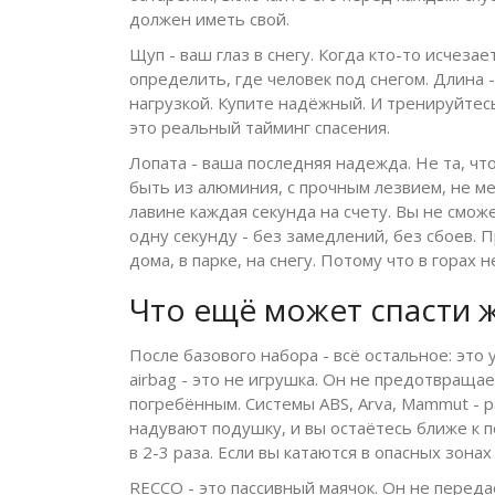
должен иметь свой.
Щуп - ваш глаз в снегу. Когда кто-то исчеза
определить, где человек под снегом. Длина
нагрузкой. Купите надёжный. И тренируйтесь
это реальный тайминг спасения.
Лопата - ваша последняя надежда. Не та, чт
быть из алюминия, с прочным лезвием, не мен
лавине каждая секунда на счету. Вы не смож
одну секунду - без замедлений, без сбоев. 
дома, в парке, на снегу. Потому что в горах
Что ещё может спасти 
После базового набора - всё остальное: это
airbag - это не игрушка. Он не предотвраща
погребённым. Системы ABS, Arva, Mammut - 
надувают подушку, и вы остаётесь ближе к п
в 2-3 раза. Если вы катаются в опасных зона
RECCO - это пассивный маячок. Он не переда