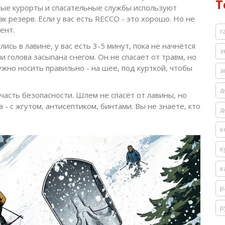
Т
ные курорты и спасательные службы используют
к резерв. Если у вас есть RECCO - это хорошо. Но не
ент.
г
лись в лавине, у вас есть 3-5 минут, пока не начнётся
э
 голова засыпана снегом. Он не спасает от травм, но
нужно носить правильно - на шее, под курткой, чтобы
а
д
 часть безопасности. Шлем не спасёт от лавины, но
а - с жгутом, антисептиком, бинтами. Вы не знаете, кто
д
к
к
к
р
р