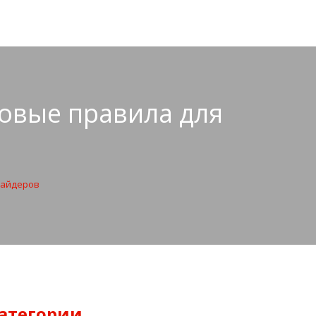
зовые правила для
райдеров
атегории