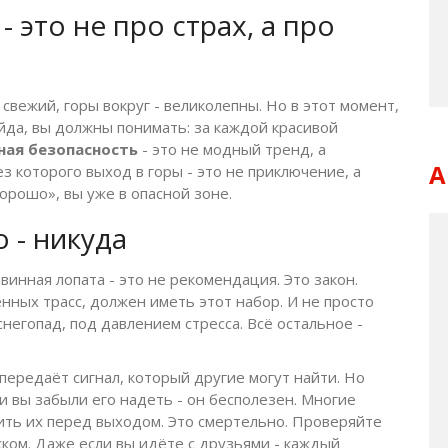
 это не про страх, а про
свежий, горы вокруг - великолепны. Но в этот момент,
йда, вы должны понимать: за каждой красивой
ная безопасность
- это не модный тренд, а
А
 которого выход в горы - это не приключение, а
хорошо», вы уже в опасной зоне.
о - никуда
винная лопата - это не рекомендация. Это закон.
нных трасс, должен иметь этот набор. И не просто
снегопад, под давлением стресса. Всё остальное -
 передаёт сигнал, который другие могут найти. Но
ли вы забыли его надеть - он бесполезен. Многие
ить их перед выходом. Это смертельно. Проверяйте
ском. Даже если вы идёте с друзьями - каждый