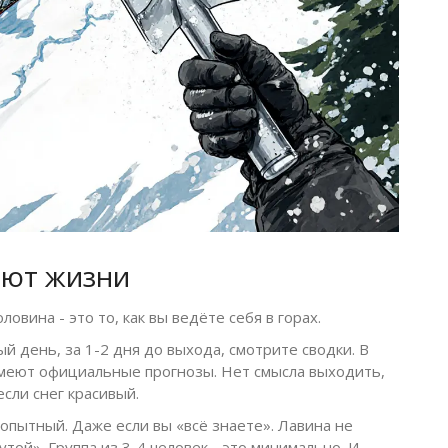
ают жизни
овина - это то, как вы ведёте себя в горах.
ый день, за 1-2 дня до выхода, смотрите сводки. В
 имеют официальные прогнозы. Нет смысла выходить,
если снег красивый.
 опытный. Даже если вы «всё знаете». Лавина не
утой». Группа из 3-4 человек - это минимально. И