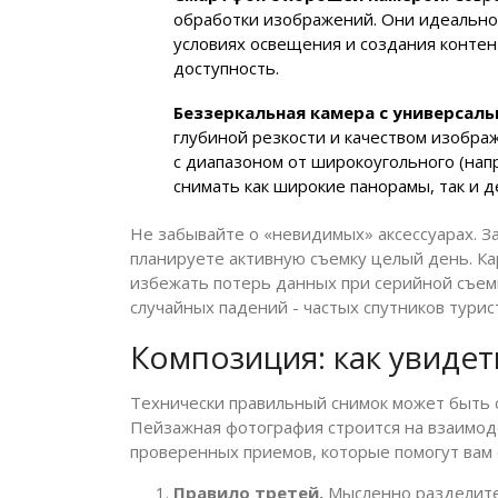
обработки изображений. Они идеально 
условиях освещения и создания контент
доступность.
Беззеркальная камера с универсал
глубиной резкости и качеством изобра
с диапазоном от широкоугольного (напр
снимать как широкие панорамы, так и д
Не забывайте о «невидимых» аксессуарах. З
планируете активную съемку целый день. Ка
избежать потерь данных при серийной съемке
случайных падений - частых спутников тури
Композиция: как увиде
Технически правильный снимок может быть с
Пейзажная фотография строится на взаимоде
проверенных приемов, которые помогут вам
Правило третей.
Мысленно разделите 