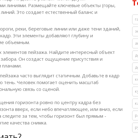
Т
ми линиями. Размещайте ключевые объекты (горы,
 линий. Это создает естественный баланс и
г
роги, реки, береговые линии или даже тени зданий,
э
 кадр. Эти элементы добавляют глубину и
ие объемным.
а
 элементов пейзажа. Найдите интересный объект
д
ть забора. Он создаст ощущение присутствия и
 планами.
д
пейзажа часто выглядит статичным. Добавьте в кадр
к
ою тень. Человек помогает оценить масштаб
нальную связь со сценой.
к
щения горизонта ровно по центру кадра без
к
онта вверх, если небо впечатляющее, или вниз, если
р
а следите за тем, чтобы горизонт был прямым -
тие качества снимка.
р
мать?