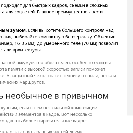
подходят для быстрых кадров, съемки в сложных
а для соцсетей. Главное преимущество - вес и
ьным зумом.
Если вы хотите большего контроля над
жения, выбирайте компактную беззеркалку. Объектив
имер, 16-35 мм) до умеренного теле (70 мм) позволит
етали архитектуры.
апасной аккумулятор обязателен, особенно если вы
рта памяти с высокой скоростью записи поможет
. А защитный чехол спасет технику от пыли, песка и
стических маршрутов.
ть необычное в привычном
кучным, если в нем нет сильной композиции.
йствии элементов в кадре. Вот несколько
 создавать более выразительные кадры:
кадр на девять равных частей двумя