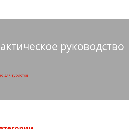
рактическое руководство
о для туристов
атегории