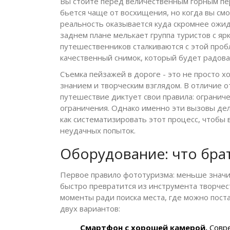
Вы стоите перед величественным горным пе
бьется чаще от восхищения, но когда вы см
реальность оказывается куда скромнее ожид
заднем плане мелькает группа туристов с я
путешественников сталкиваются с этой проб
качественный снимок, который будет радова
Съемка пейзажей в дороге - это не просто 
знанием и творческим взглядом. В отличие о
путешествие диктует свои правила: огранич
ограничения. Однако именно эти вызовы де
как систематизировать этот процесс, чтобы
неудачных попыток.
Оборудование: что брат
Первое правило фототуризма: меньше значи
быстро превратится из инструмента творчест
моменты ради поиска места, где можно пост
двух вариантов:
Смартфон с хорошей камерой.
Совр