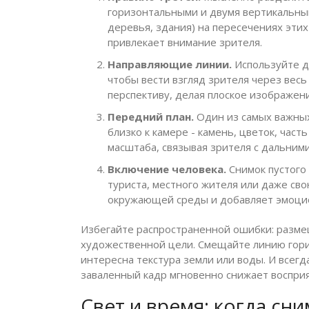
горизонтальными и двумя вертикальны
деревья, здания) на пересечениях этих
привлекает внимание зрителя.
Направляющие линии.
Используйте до
чтобы вести взгляд зрителя через весь
перспективу, делая плоское изображен
Передний план.
Один из самых важных
близко к камере - камень, цветок, час
масштаба, связывая зрителя с дальними
Включение человека.
Снимок пустого 
туриста, местного жителя или даже св
окружающей среды и добавляет эмоцио
Избегайте распространенной ошибки: разме
художественной цели. Смещайте линию гориз
интересна текстура земли или воды. И всегд
заваленный кадр мгновенно снижает восприя
Свет и время: когда сни