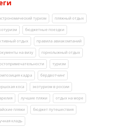
еги
астрономический туризм
пляжный отдых
котуризм
бюджетные поездки
ктивный отдых
правила авиакомпаний
окументы на визу
горнолыжный отдых
остопримечательности
туризм
омпозиция кадра
бёрдвотчинг
уршская коса
экотуризм в россии
арелия
лучшие пляжи
отдых на море
айские пляжи
бюджет путешествия
учная кладь