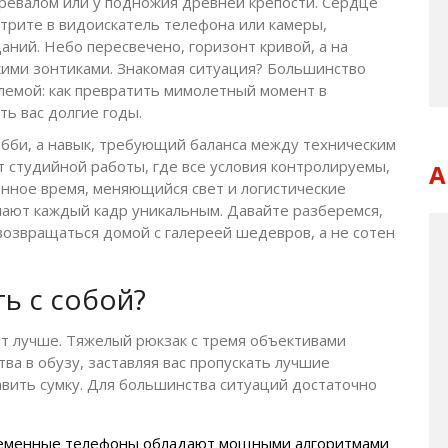
ревалом или у подножия древней крепости. Сердце
отрите в видоискатель телефона или камеры,
аний. Небо пересвечено, горизонт кривой, а на
ркими зонтиками. Знакомая ситуация? Большинство
лемой: как превратить мимолетный момент в
ть вас долгие годы.
хобби, а навык, требующий баланса между техническим
т студийной работы, где все условия контролируемы,
А
енное время, меняющийся свет и логистические
лают каждый кадр уникальным. Давайте разберемся,
 возвращаться домой с галереей шедевров, а не сотен
ь с собой?
т лучше. Тяжелый рюкзак с тремя объективами
ва в обузу, заставляя вас пропускать лучшие
авить сумку. Для большинства ситуаций достаточно
еменные телефоны обладают мощными алгоритмами