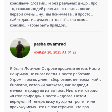
красивыми словами... и без реальных цифр... про
то, сколько людей реально остались... после
первой смены... ну... вы понимаете... я просто...
наблюдал... и... думал... это... всё... слишком...
красиво... чтобы быть правдой...
pasha xwamrad
ноября 20, 2025 AT 01:29
Я был в Лосином Острове прошлым летом. Никто
не кричал, не писал посты. Просто работали.
Утром - тропы, днем - сбор семян, вечером - чай с
биологом, который рассказал, как медведи
меняют маршруты из-за троп. Никто не говорил
«я спас природу». Просто - сделал. Потом
вернулся. И теперь вижу мусор на тропе - и не
прохожу мимо. Это не про героизм. Это про