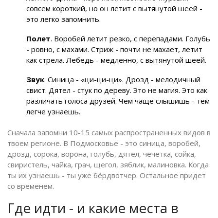
совсем короткий, но он летит с вытянутой шеей -
это легко запомнить.
Полет
. Воробей летит резко, с перепадами. Голубь
- ровно, с махами. Стриж - почти не махает, летит
как стрела. Лебедь - медленно, с вытянутой шеей.
Звук
. Синица - «ци-ци-ци». Дрозд - мелодичный
свист. Дятел - стук по дереву. Это не магия. Это как
различать голоса друзей. Чем чаще слышишь - тем
легче узнаешь.
Сначала запомни 10-15 самых распространенных видов в
твоем регионе. В Подмосковье - это синица, воробей,
дрозд, сорока, ворона, голубь, дятел, чечетка, сойка,
свиристель, чайка, грач, щегол, зяблик, малиновка. Когда
ты их узнаешь - ты уже бёрдвотчер. Остальное придет
со временем.
Где идти - и какие места в