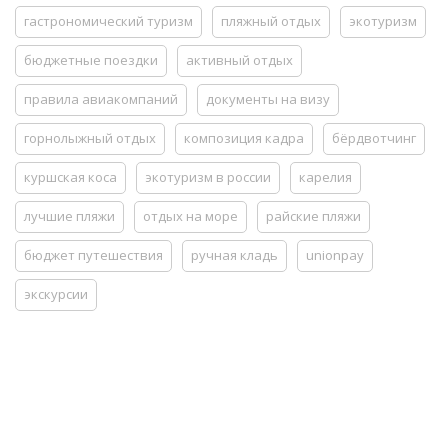
гастрономический туризм
пляжный отдых
экотуризм
бюджетные поездки
активный отдых
правила авиакомпаний
документы на визу
горнолыжный отдых
композиция кадра
бёрдвотчинг
куршская коса
экотуризм в россии
карелия
лучшие пляжи
отдых на море
райские пляжи
бюджет путешествия
ручная кладь
unionpay
экскурсии