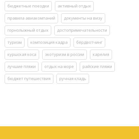
бюджетные поездки
активный отдых
правила авиакомпаний
документы на визу
горнолыжный отдых
достопримечательности
туризм
композиция кадра
бёрдвотчинг
куршская коса
экотуризм в россии
карелия
лучшие пляжи
отдых на море
райские пляжи
бюджет путешествия
ручная кладь