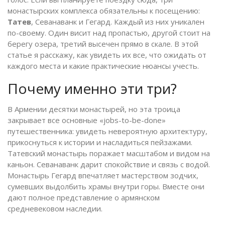
монастырских комплекса обязательны к посещению:
Татев
,
Севанаванк
и
Гегард
.
Каждый из них уникален
по-своему. Один висит над пропастью, другой стоит на
берегу озера, третий высечен прямо в скале. В этой
статье я расскажу, как увидеть их все, что ожидать от
каждого места и какие практические нюансы учесть.
Почему именно эти три?
В Армении десятки монастырей, но эта троица
закрывает все основные «jobs-to-be-done»
путешественника: увидеть невероятную архитектуру,
прикоснуться к истории и насладиться пейзажами.
Татевский монастырь
поражает масштабом и видом на
каньон.
Севанаванк
дарит спокойствие и связь с водой.
Монастырь Гегард
впечатляет мастерством зодчих,
сумевших выдолбить храмы внутри горы. Вместе они
дают полное представление о армянском
средневековом наследии.