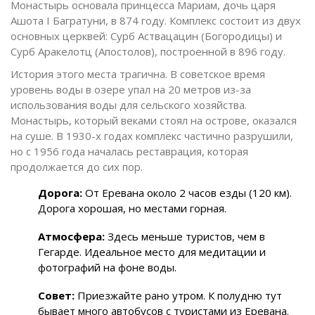
Монастырь основала принцесса Мариам, дочь царя
Ашота I Багратуни, в 874 году. Комплекс состоит из двух
основных церквей: Сурб Аствацацин (Богородицы) и
Сурб Аракелотц (Апостолов), построенной в 896 году.
История этого места трагична. В советское время
уровень воды в озере упал на 20 метров из-за
использования воды для сельского хозяйства.
Монастырь, который веками стоял на острове, оказался
на суше. В 1930-х годах комплекс частично разрушили,
но с 1956 года началась реставрация, которая
продолжается до сих пор.
Дорога:
От Еревана около 2 часов езды (120 км).
Дорога хорошая, но местами горная.
Атмосфера:
Здесь меньше туристов, чем в
Гегарде. Идеальное место для медитации и
фотографий на фоне воды.
Совет:
Приезжайте рано утром. К полудню тут
бывает много автобусов с туристами из Еревана.