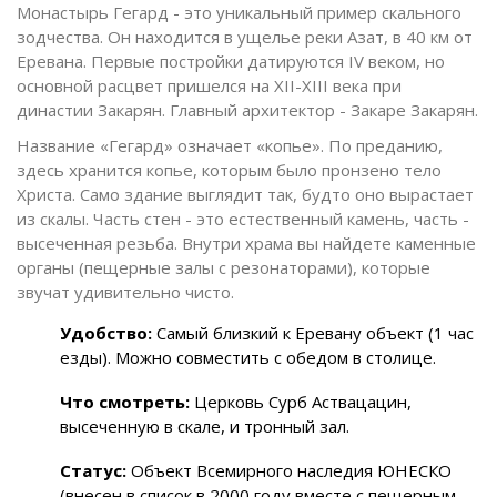
Монастырь Гегард
- это уникальный пример скального
зодчества. Он находится в ущелье реки Азат, в 40 км от
Еревана. Первые постройки датируются IV веком, но
основной расцвет пришелся на XII-XIII века при
династии Закарян. Главный архитектор - Закаре Закарян.
Название «Гегард» означает «копье». По преданию,
здесь хранится копье, которым было пронзено тело
Христа. Само здание выглядит так, будто оно вырастает
из скалы. Часть стен - это естественный камень, часть -
высеченная резьба. Внутри храма вы найдете каменные
органы (пещерные залы с резонаторами), которые
звучат удивительно чисто.
Удобство:
Самый близкий к Еревану объект (1 час
езды). Можно совместить с обедом в столице.
Что смотреть:
Церковь Сурб Аствацацин,
высеченную в скале, и тронный зал.
Статус:
Объект Всемирного наследия ЮНЕСКО
(внесен в список в 2000 году вместе с пещерным