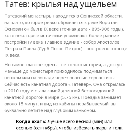
Татев: крылья над ущельем
Татевский монастырь
находится в Сюникской области,
на плато, которое резко обрывается к реке Воротан.
Основан он был в IX веке (точная дата - 895-906 годы),
хотя некоторые источники упоминают более ранние
постройки IV века. Главное здание - собор Апостолов
Петра и Павла (Сурб Погос-Петрос) - построено в конце
IX века.
Но самое главное здесь - не только история, а доступ.
Раньше до монастыря приходилось подниматься
пешком или на лошади через опасные серпантины.
Сейчас есть
канатная дорога «Татевер»
. Она открылась
в 2010 году и стала самой длинной беспосадочной
канатной дорогой в мире (5,75 км). Поездка занимает
около 15 минут, и вид из кабины незабываемый: вы
буквально летите над глубоким каньоном.
Когда ехать:
Лучше всего весной (май) или
осенью (сентябрь), чтобы избежать жары и толп.