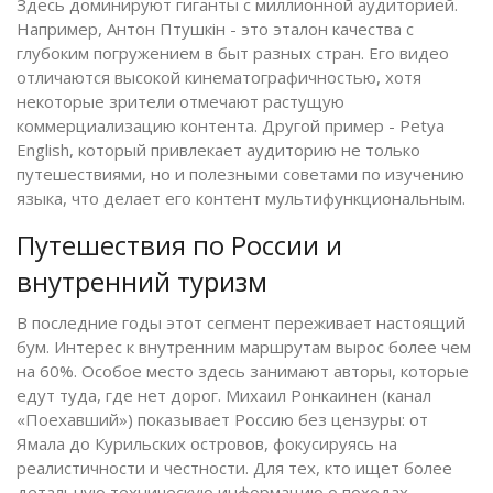
Здесь доминируют гиганты с миллионной аудиторией.
Например,
Антон Птушкін
- это эталон качества с
глубоким погружением в быт разных стран. Его видео
отличаются высокой кинематографичностью, хотя
некоторые зрители отмечают растущую
коммерциализацию контента. Другой пример -
Petya
English
, который привлекает аудиторию не только
путешествиями, но и полезными советами по изучению
языка, что делает его контент мультифункциональным.
Путешествия по России и
внутренний туризм
В последние годы этот сегмент переживает настоящий
бум. Интерес к внутренним маршрутам вырос более чем
на 60%. Особое место здесь занимают авторы, которые
едут туда, где нет дорог.
Михаил Ронкаинен
(канал
«Поехавший») показывает Россию без цензуры: от
Ямала до Курильских островов, фокусируясь на
реалистичности и честности. Для тех, кто ищет более
детальную техническую информацию о походах,