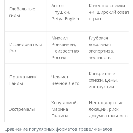
Антон
Качество съемки
Глобальные
Птушкін,
4K, широкий охват
гиды
Petya English
стран
Михаил
Глубокая
Исследователи
Ронкаинен,
локальная
РФ
Неизвестная
экспертиза,
Россия
честность
Конкретные
Прагматики/
Чеклист,
списки, цены,
Гайды
Вечное Лето
инструкции
Хочу домой,
Нестандартные
Экстремалы
Марина
локации, риск,
Галкина
документальность
Сравнение популярных форматов тревел-каналов