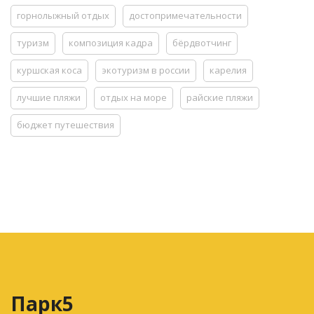
горнолыжный отдых
достопримечательности
туризм
композиция кадра
бёрдвотчинг
куршская коса
экотуризм в россии
карелия
лучшие пляжи
отдых на море
райские пляжи
бюджет путешествия
Парк5