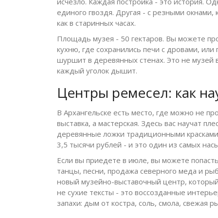
исчезло. Каждая постройка - это история. О
единого гвоздя. Другая - с резными окнами,
как в старинных часах.
Площадь музея - 50 гектаров. Вы можете про
кухню, где сохранились печи с дровами, или 
шуршит в деревянных стенах. Это не музей в
каждый уголок дышит.
Центры ремесел: как н
В Архангельске есть место, где можно не про
выставка, а мастерская. Здесь вас научат пл
деревянные ложки традиционными красками из
3,5 тысячи рублей - и это один из самых на
Если вы приедете в июле, вы можете попаст
танцы, песни, продажа северного меда и ры
новый музейно-выставочный центр, который 
не сухие тексты - это воссозданные интерье
запахи: дым от костра, соль, смола, свежая р