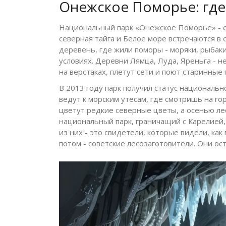
Онежское Поморье: где 
Национальный парк «Онежское Поморье» - е
северная тайга и Белое море встречаются в 
деревень, где жили поморы - моряки, рыбак
условиях. Деревни Лямца, Луда, Яреньга - не
на верстаках, плетут сети и поют старинные 
В 2013 году парк получил статус национальн
ведут к морским утесам, где смотришь на го
цветут редкие северные цветы, а осенью ле
национальный парк, граничащий с Карелией,
из них - это свидетели, которые видели, как
потом - советские лесозаготовители. Они ост