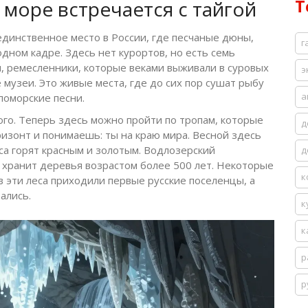
Т
море встречается с тайгой
динственное место в России, где песчаные дюны,
г
одном кадре. Здесь нет курортов, но есть семь
и, ремесленники, которые веками выживали в суровых
э
 музеи. Это живые места, где до сих пор сушат рыбу
а
поморские песни.
ого. Теперь здесь можно пройти по тропам, которые
д
ризонт и понимаешь: ты на краю мира. Весной здесь
са горят красным и золотым. Водлозерский
д
 хранит деревья возрастом более 500 лет. Некоторые
к
 в эти леса приходили первые русские поселенцы, а
ались.
к
к
р
р