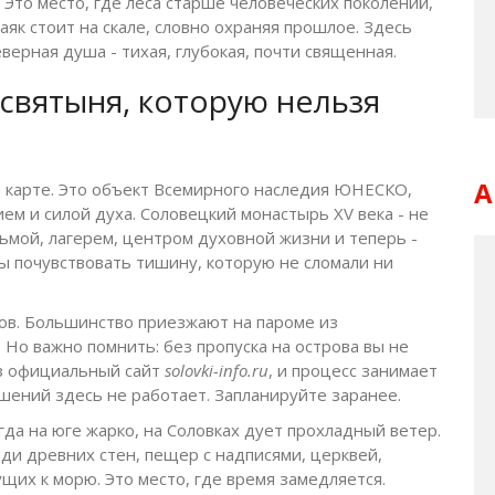
. Это место, где леса старше человеческих поколений,
аяк стоит на скале, словно охраняя прошлое. Здесь
верная душа - тихая, глубокая, почти священная.
святыня, которую нельзя
А
на карте. Это объект Всемирного наследия ЮНЕСКО,
ием и силой духа. Соловецкий монастырь XV века - не
ьмой, лагерем, центром духовной жизни и теперь -
ы почувствовать тишину, которую не сломали ни
тов. Большинство приезжают на пароме из
. Но важно помнить: без пропуска на острова вы не
ез официальный сайт
solovki-info.ru
, и процесс занимает
шений здесь не работает. Запланируйте заранее.
гда на юге жарко, на Соловках дует прохладный ветер.
ди древних стен, пещер с надписями, церквей,
ущих к морю. Это место, где время замедляется.