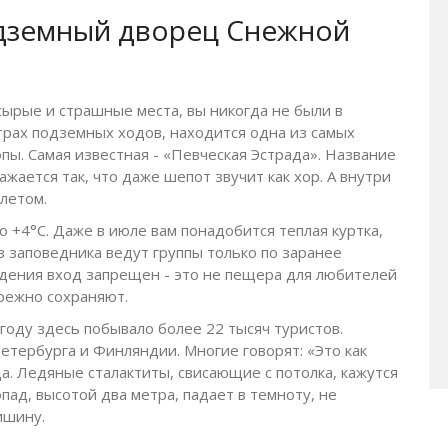
дземный дворец Снежной
сырые и страшные места, вы никогда не были в
трах подземных ходов, находится одна из самых
пы. Самая известная - «Певческая Эстрада». Название
ажается так, что даже шепот звучит как хор. А внутри
летом.
о +4°C. Даже в июле вам понадобится теплая куртка,
 заповедника ведут группы только по заранее
ения вход запрещен - это не пещера для любителей
режно сохраняют.
году здесь побывало более 22 тысяч туристов.
тербурга и Финляндии. Многие говорят: «Это как
да. Ледяные сталактиты, свисающие с потолка, кажутся
ад, высотой два метра, падает в темноту, не
ишину.