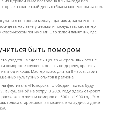
дна из церквей была построена в 1704 году без
 которые в солнечный день отбрасывают узоры на пол,
гуляться по тропам между зданиями, заглянуть в
посидеть на лавке у церкви и послушать, как ветер
 классическом понимании. Это живой памятник, где
аучиться быть помором
сто увидеть, а сделать. Центр «Берегиня» - это не
ести поморское кружево, резать по дереву, красить
 ягод и коры. Мастер-класс длится 8 часов, стоит
сыщенных культурных опытов в регионе.
ь на фестиваль «Поморская слобода» - здесь будут
бы, высушенной на ветру. В 2026 году здесь откроют
расскажет о жизни поморов с 1500 по 1900 год. Это
ры, голоса старожилов, записанные на аудио, и даже
ыба.