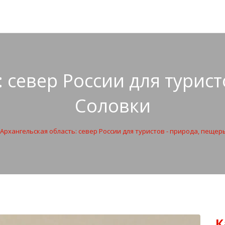
 север России для турис
Соловки
Архангельская область: север России для туристов - природа, пещер
К