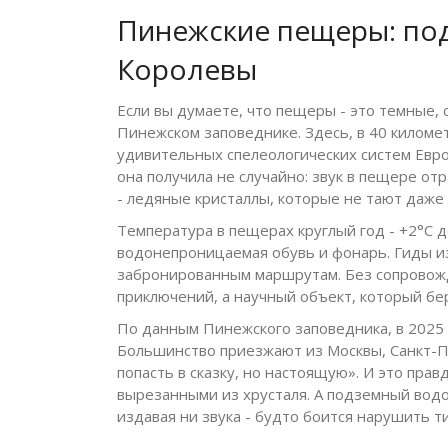
Пинежские пещеры: по
Королевы
Если вы думаете, что пещеры - это темные, 
Пинежском заповеднике. Здесь, в 40 киломе
удивительных спелеологических систем Евро
она получила не случайно: звук в пещере отр
- ледяные кристаллы, которые не тают даже 
Температура в пещерах круглый год - +2°C д
водонепроницаемая обувь и фонарь. Гиды из
забронированным маршрутам. Без сопровожд
приключений, а научный объект, который бе
По данным Пинежского заповедника, в 2025 
Большинство приезжают из Москвы, Санкт-Пе
попасть в сказку, но настоящую». И это прав
вырезанными из хрусталя. А подземный водоп
издавая ни звука - будто боится нарушить т