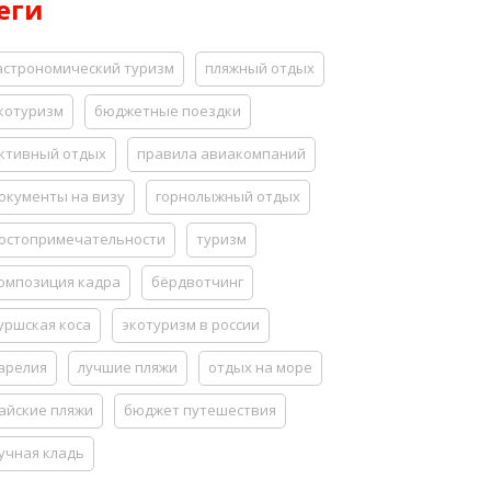
еги
астрономический туризм
пляжный отдых
котуризм
бюджетные поездки
ктивный отдых
правила авиакомпаний
окументы на визу
горнолыжный отдых
остопримечательности
туризм
омпозиция кадра
бёрдвотчинг
уршская коса
экотуризм в россии
арелия
лучшие пляжи
отдых на море
айские пляжи
бюджет путешествия
учная кладь