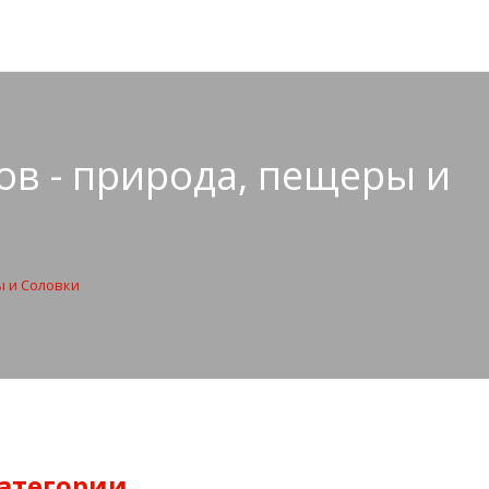
тов - природа, пещеры и
ы и Соловки
атегории