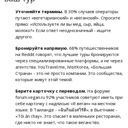
Уточняйте термины.
В 30% случаев операторы
путают «вегетарианский» и «веганский». Спросите
прямо: «Используете ли вы мед, сыр, яйца,
молоко?» Если ответ неоднозначный - ищите
другого.
Бронируйте напрямую.
68% путешественников
на Reddit говорят, что лучшие туры бронируются
через специализированные платформы, а не через
агентства. YouTravel.me, iVisitKorea, «Большая
Страна» - это не просто компании. Это сообщества,
которые живут этой темой.
Берите карточку с переводом.
На форуме
forum.vegan.ru 92% участников советуют иметь при
себе карточку с надписью «Я веган» на местном
языке. В Таиланде - «ฉันกินมังสวิรัติ»; в Вьетнаме -
«Tôi ăn chay». Это спасает в маленьких ресторанах,
где никто не знает, что такое веганство.