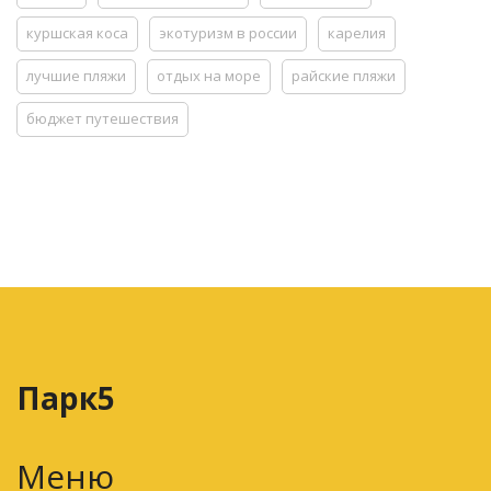
куршская коса
экотуризм в россии
карелия
лучшие пляжи
отдых на море
райские пляжи
бюджет путешествия
Парк5
Меню