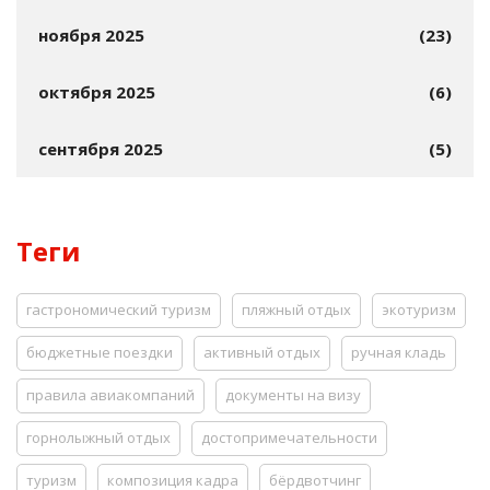
ноября 2025
(23)
октября 2025
(6)
сентября 2025
(5)
Теги
гастрономический туризм
пляжный отдых
экотуризм
бюджетные поездки
активный отдых
ручная кладь
правила авиакомпаний
документы на визу
горнолыжный отдых
достопримечательности
туризм
композиция кадра
бёрдвотчинг