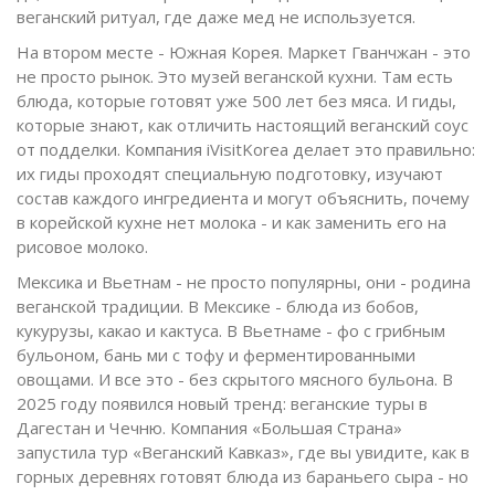
веганский ритуал, где даже мед не используется.
На втором месте - Южная Корея. Маркет Гванчжан - это
не просто рынок. Это музей веганской кухни. Там есть
блюда, которые готовят уже 500 лет без мяса. И гиды,
которые знают, как отличить настоящий веганский соус
от подделки. Компания iVisitKorea делает это правильно:
их гиды проходят специальную подготовку, изучают
состав каждого ингредиента и могут объяснить, почему
в корейской кухне нет молока - и как заменить его на
рисовое молоко.
Мексика и Вьетнам - не просто популярны, они - родина
веганской традиции. В Мексике - блюда из бобов,
кукурузы, какао и кактуса. В Вьетнаме - фо с грибным
бульоном, бань ми с тофу и ферментированными
овощами. И все это - без скрытого мясного бульона. В
2025 году появился новый тренд: веганские туры в
Дагестан и Чечню. Компания «Большая Страна»
запустила тур «Веганский Кавказ», где вы увидите, как в
горных деревнях готовят блюда из бараньего сыра - но