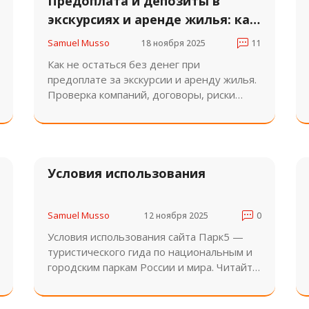
Предоплата и депозиты в
экскурсиях и аренде жилья: как
не остаться без денег
Samuel Musso
18 ноября 2025
11
Как не остаться без денег при
предоплате за экскурсии и аренду жилья.
Проверка компаний, договоры, риски
перевода на карту физлица и что делать,
если уже заплатили.
Условия использования
Samuel Musso
12 ноября 2025
0
Условия использования сайта Парк5 —
туристического гида по национальным и
городским паркам России и мира. Читайте
о маршрутах, экипировке и лайфхаках для
экотуризма.