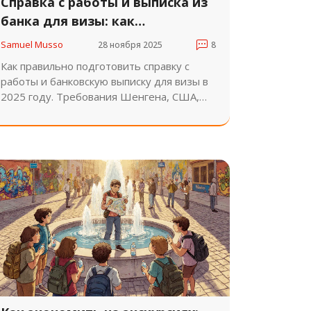
Справка с работы и выписка из
банка для визы: как
подготовить правильно в 2025
Samuel Musso
28 ноября 2025
8
году
Как правильно подготовить справку с
работы и банковскую выписку для визы в
2025 году. Требования Шенгена, США,
Канады, Великобритании. Ошибки,
которые приводят к отказу, и как их
избежать.