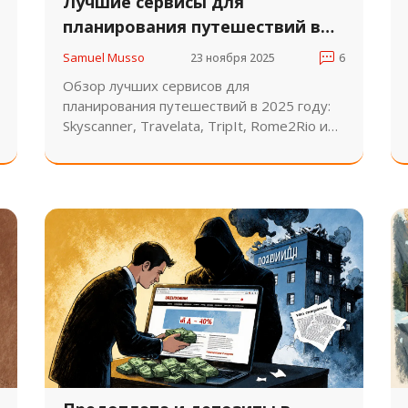
Лучшие сервисы для
планирования путешествий в
2025 году: что реально
Samuel Musso
23 ноября 2025
6
работает
Обзор лучших сервисов для
планирования путешествий в 2025 году:
Skyscanner, Travelata, TripIt, Rome2Rio и
ИИ-инструменты. Как выбрать, что
реально экономит время и деньги, и где
не стоит полагаться на алгоритмы.