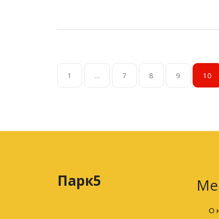
1
…
7
8
9
10
Парк5
Ме
О 