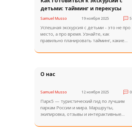
Как готовиться к экскурсии с
детьми: тайминг и перекусы
Samuel Musso
19 ноября 2025
5
Успешная экскурсия с детьми - это не про
место, а про время. Узнайте, как
правильно планировать тайминг, какие
перекусы брать и когда давать воду,
чтобы дети не уставали и не
капризничали.
О нас
Samuel Musso
12 ноября 2025
0
Парк5 — туристический гид по лучшим
паркам России и мира. Маршруты,
экипировка, отзывы и интерактивные
карты для экотуризма, треккинга и
семейного отдыха.