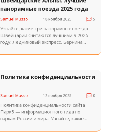
Швейцарские Альпы: лучшие
панорамные поезда 2025 года
Samuel Musso
18 ноября 2025
5
Узнайте, какие три панорамных поезда
Швейцарии считаются лучшими в 2025
году: Ледниковый экспресс, Бернина
Экспресс и Golden Pass. Советы по
бронированию, лучшее время для
поездки и как не остаться без места.
Политика конфиденциальности
Samuel Musso
12 ноября 2025
0
Политика конфиденциальности сайта
Парк5 — информационного гида по
паркам России и мира. Узнайте, какие
данные собираются, как они
используются и как защитить свою