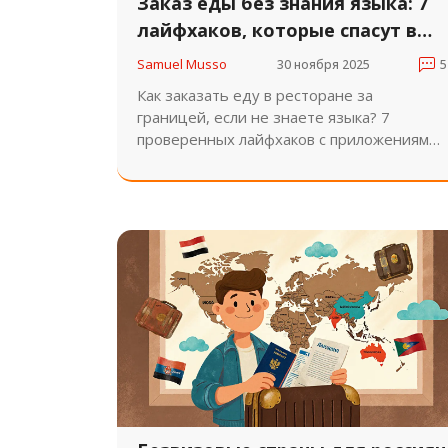
Заказ еды без знания языка: 7
лайфхаков, которые спасут в
любом ресторане мира
Samuel Musso
30 ноября 2025
5
Как заказать еду в ресторане за
границей, если не знаете языка? 7
проверенных лайфхаков с приложениями,
фразами и советами, которые спасут в
любой стране мира.