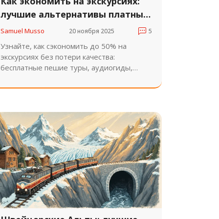
Как экономить на экскурсиях:
лучшие альтернативы платным
турам
Samuel Musso
20 ноября 2025
5
Узнайте, как сэкономить до 50% на
экскурсиях без потери качества:
бесплатные пешие туры, аудиогиды,
бесплатные дни в музеях и лайфхаки от
опытных туристов. Простые способы,
которые работают в 2025 году.