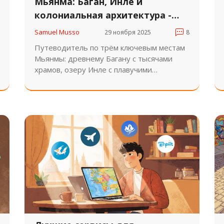
Мьянма: Баган, Инле и
колониальная архитектура -
путеводитель по трём
Samuel Musso
29 ноября 2025
8
уникальным лицам страны
Путеводитель по трём ключевым местам
Мьянмы: древнему Багану с тысячами
храмов, озеру Инле с плавучими
деревнями и колониальной архитектуре
Янгона. Узнайте, как увидеть страну не
как турист, а как человек, который хочет
понять её душу.