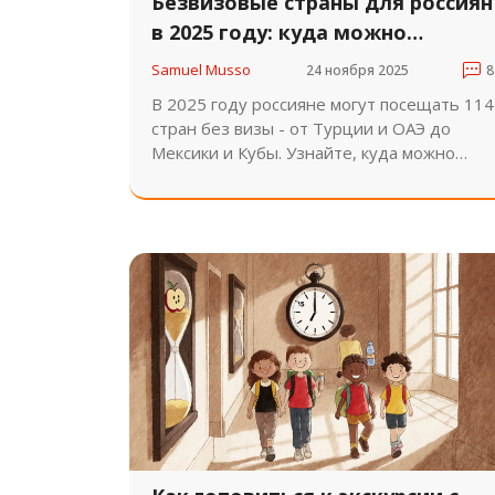
Безвизовые страны для россиян
в 2025 году: куда можно
поехать без визы
Samuel Musso
24 ноября 2025
8
В 2025 году россияне могут посещать 114
стран без визы - от Турции и ОАЭ до
Мексики и Кубы. Узнайте, куда можно
поехать без визы, какие документы
нужны и как избежать ошибок при
въезде.