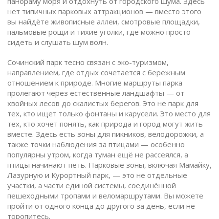
панораму моря и отдохнуть от городского шума.
Здесь
нет типичных парковых аттракционов — вместо этого
вы найдёте живописные аллеи, смотровые площадки,
пальмовые рощи и тихие уголки, где можно просто
сидеть и слушать шум волн.
Сочинский парк тесно связан с
эко-туризмом
,
направлением, где отдых сочетается с бережным
отношением к природе
. Многие маршруты парка
пролегают через естественные ландшафты — от
хвойных лесов до скалистых берегов. Это не парк для
тех, кто ищет только фонтаны и карусели. Это место для
тех, кто хочет понять, как природа и город могут жить
вместе. Здесь есть зоны для пикников, велодорожки, а
также точки наблюдения за птицами — особенно
популярны утром, когда туман ещё не рассеялся, а
птицы начинают петь.
Парковые зоны
,
включая Мамайку,
Лазурную и Курортный парк
, — это не отдельные
участки, а части единой системы, соединённой
пешеходными тропами и веломаршрутами. Вы можете
пройти от одного конца до другого за день, если не
торопитесь.