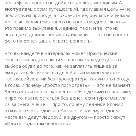
рельефа вы просто не дойдёте до ледника живым. А
экотуризм
,
форма путешествий, где главная цель — не
повлиять на природу, а сохранить её, обучаясь и уважая
местные экосистемы
здесь не просто модное слово —
это правило выживания. Ледники тают, и те, кто их
посещает, должны понимать: их визит — это не просто
фото на фоне льда, а ответственность.
Что вы найдёте в материалах ниже? Практические
советы, как подготовиться к поездке к леднику — от
выбора обуви до того, как не заплатить лишнее за
экскурсию. Вы узнаете, где в России можно увидеть
настоящий ледник без туроператора, как читать погоду
в горах и почему «просто посмотреть» — это не вариант.
Здесь есть и про то, как вести себя с детьми на леднике,
и про то, как не остаться без денег, если тур отменили
из-за снега. А ещё — про то, почему ледник в Японии
отличается от ледника в Кавказе, и почему в одном
месте вам дадут ледоруб, а в другом — просто скажут:
«Идите сюда, там безопасно».