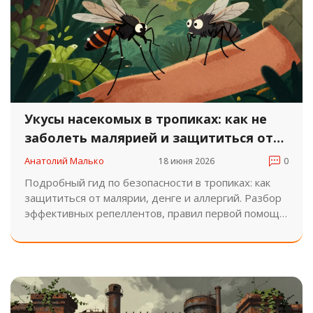
Укусы насекомых в тропиках: как не
заболеть малярией и защититься от
аллергии
Анатолий Малько
18 июня 2026
0
Подробный гид по безопасности в тропиках: как
защититься от малярии, денге и аллергий. Разбор
эффективных репеллентов, правил первой помощи
и ошибок туристов.