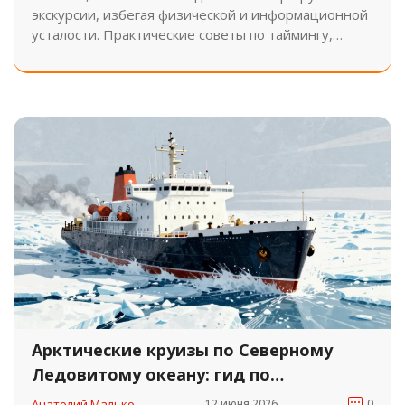
экскурсии, избегая физической и информационной
усталости. Практические советы по таймингу,
логистике и распределению нагрузки для взрослых
и детей.
Арктические круизы по Северному
Ледовитому океану: гид по
маршрутам и ценам на 2026 год
Анатолий Малько
12 июня 2026
0