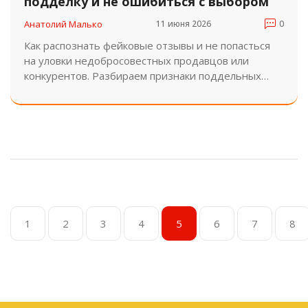
подделку и не ошибиться с выбором
Анатолий Малько
11 июня 2026
0
Как распознать фейковые отзывы и не попасться
на уловки недобросовестных продавцов или
конкурентов. Разбираем признаки поддельных
текстов, как проверить профиль автора и
фотографии, а также советы для бизнеса по
защите репутации.
1
2
3
4
5
6
7
8