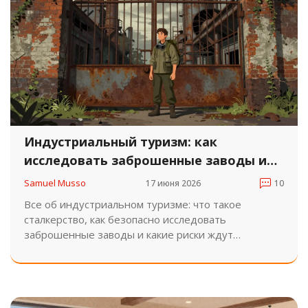
Индустриальный туризм: как
исследовать заброшенные заводы и
урбанистические маршруты
Samuel Musso
17 июня 2026
10
Все об индустриальном туризме: что такое
сталкерство, как безопасно исследовать
заброшенные заводы и какие риски ждут
урбанистов. Советы по снаряжению и этике.