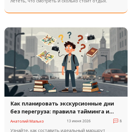
лететь, что смотреть и сколько стоит отдых.
Как планировать экскурсионные дни
без перегруза: правила тайминга и
нагрузки
Анатолий Малько
13 июня 2026
8
Узнайте, как составить идеальный маршрут