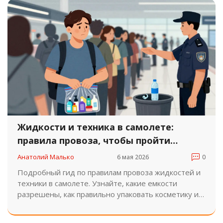
Жидкости и техника в самолете:
правила провоза, чтобы пройти
досмотр быстро
Анатолий Малько
6 мая 2026
0
Подробный гид по правилам провоза жидкостей и
техники в самолете. Узнайте, какие емкости
разрешены, как правильно упаковать косметику и
электронику, чтобы быстро пройти досмотр и
избежать штрафов.