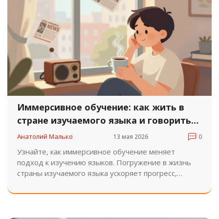
Иммерсивное обучение: как жить в
стране изучаемого языка и говорить
свободно
Анатолий Малько
13 мая 2026
0
Узнайте, как иммерсивное обучение меняет
подход к изучению языков. Погружение в жизнь
страны изучаемого языка ускоряет прогресс,
развивает культуру и уверенность. Советы по
подготовке и адаптации.