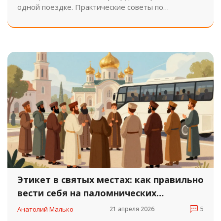
одной поездке. Практические советы по
маршрутам, бюджету и транспорту для travelers.
Этикет в святых местах: как правильно
вести себя на паломнических
экскурсиях
Анатолий Малько
21 апреля 2026
5