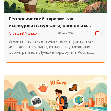
Геологический туризм: как
исследовать вулканы, каньоны и
уникальные формы рельефа
Анатолий Малько
20 мая 2026
7
Узнайте, что такое геологический туризм и как
исследовать вулканы, каньоны и уникальные
формы рельефа. Лучшие маршруты в России,
советы по подготовке и особенности этого
увлекательного вида путешествий.