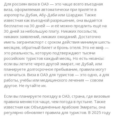
Для россиян виза в ОАЭ — это чаще всего
въездная
виза
,
оформляемая автоматически при прилёте в
аэропорты Дубая, Абу-Даби или Шарджи
. Также
известная как
въездной разрешение
, она выдаётся
бесплатно на 30 дней — и её можно продлить ещё на
30 дней за небольшую плату. Никаких посольств,
никаких заявлений, никаких ожиданий. Достаточно
иметь загранпаспорт с сроком действия минимум шесть
месяцев, обратный билет и бронь отеля. Это не миф —
это реальность, которую подтверждают тысячи
российских туристов каждый месяц. Но есть нюансы:
если вы летите через другой эмират, не Дубай, или
планируете долгосрочное пребывание, правила могут
отличаться. Виза в ОАЭ для туристов — это одно, а для
работы, учёбы или медицинского лечения — совсем
другое. Не путайте их.
Если вы планируете поездку в
ОАЭ
,
страна, где визовые
правила меняются чаще, чем погода в пустыне
. Также
известная как
Объединённые Арабские Эмираты
, она
регулярно обновляет правила для туристов. В 2025 году