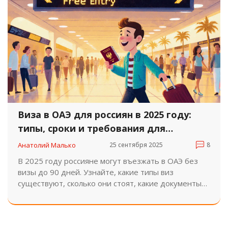
Виза в ОАЭ для россиян в 2025 году:
типы, сроки и требования для
туристов
Анатолий Малько
25 сентября 2025
8
В 2025 году россияне могут въезжать в ОАЭ без
визы до 90 дней. Узнайте, какие типы виз
существуют, сколько они стоят, какие документы
нужны и как избежать штрафов. Всё по最新
правилам.