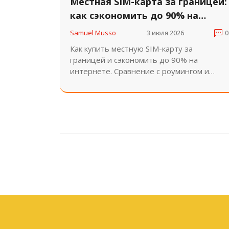
Местная SIM-карта за границей:
как сэкономить до 90% на
интернете в 2026 году
Samuel Musso
3 июля 2026
0
Как купить местную SIM-карту за
границей и сэкономить до 90% на
интернете. Сравнение с роумингом и
eSIM, советы по выбору тарифа и
технические требования к телефону для
бюджетных поездок.