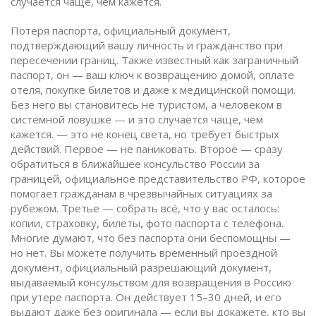
случается чаще, чем кажется.
Потеря
паспорта
,
официальный документ,
подтверждающий вашу личность и гражданство при
пересечении границ
. Также известный как
заграничный
паспорт
, он — ваш ключ к возвращению домой, оплате
отеля, покупке билетов и даже к медицинской помощи.
Без него вы становитесь не туристом, а человеком в
системной ловушке — и это случается чаще, чем
кажется.
— это не конец света, но требует быстрых
действий. Первое — не паниковать. Второе — сразу
обратиться в ближайшее
консульство России за
границей
,
официальное представительство РФ, которое
помогает гражданам в чрезвычайных ситуациях за
рубежом
. Третье — собрать всё, что у вас осталось:
копии, страховку, билеты, фото паспорта с телефона.
Многие думают, что без паспорта они беспомощны —
но нет. Вы можете получить
временный проездной
документ
,
официальный разрешающий документ,
выдаваемый консульством для возвращения в Россию
при утере паспорта
. Он действует 15–30 дней, и его
выдают даже без оригинала — если вы докажете, кто вы