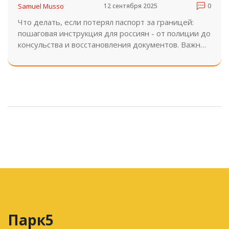
россиян
Samuel Musso
12 сентября 2025
0
Что делать, если потерял паспорт за границей:
пошаговая инструкция для россиян - от полиции до
консульства и восстановления документов. Важные
правила, сроки и советы, которые спасут вас от
стресса и мошенников.
Парк5