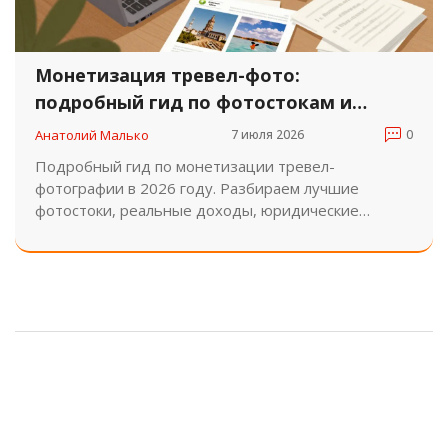
Монетизация тревел-фото:
подробный гид по фотостокам и
конкурсам в 2026 году
Анатолий Малько
7 июля 2026
0
Подробный гид по монетизации тревел-
фотографии в 2026 году. Разбираем лучшие
фотостоки, реальные доходы, юридические
нюансы и стратегию участия в международных
конкурсах.