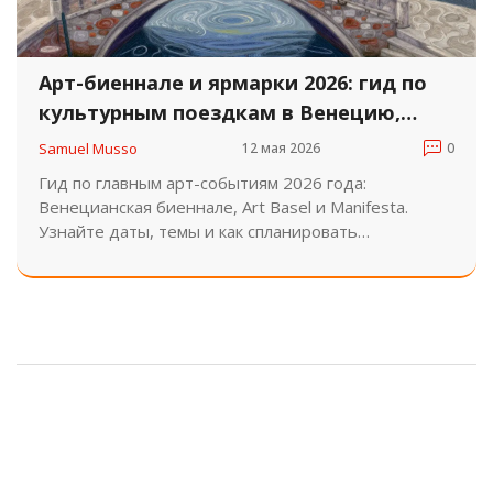
Арт-биеннале и ярмарки 2026: гид по
культурным поездкам в Венецию,
Базель и Рур
Samuel Musso
12 мая 2026
0
Гид по главным арт-событиям 2026 года:
Венецианская биеннале, Art Basel и Manifesta.
Узнайте даты, темы и как спланировать
культурную поездку в Европу.