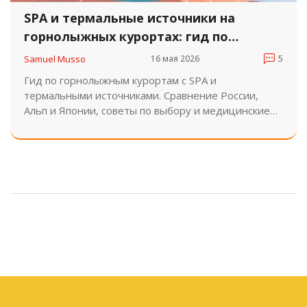
SPA и термальные источники на
горнолыжных курортах: гид по
лучшим местам
Samuel Musso
16 мая 2026
5
Гид по горнолыжным курортам с SPA и
термальными источниками. Сравнение России,
Альп и Японии, советы по выбору и медицинские
нюансы.