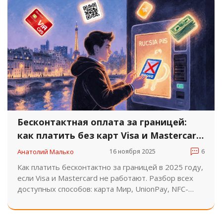
Бесконтактная оплата за границей:
как платить без карт Visa и Mastercard
в 2025 году
Анатолий Малько
16 ноября 2025
6
Как платить бесконтактно за границей в 2025 году,
если Visa и Mastercard не работают. Разбор всех
доступных способов: карта Мир, UnionPay, NFC-
стикеры, QR-оплата, виртуальные карты и
наличные.