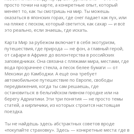
просто точки на карте, а конкретные опыт, который
меняет то, как ты смотришь на мир. Ты можешь
оказаться в японских горах, где снег падает как пух, или
на пляже с песком, который светится, как сахар — и всё
это реально, если знаешь, где искать.
Карта Мир за рубежом включает в себя
экотуризм
,
путешествия, где природа — не фон, а главный герой
,
от сафари в Африке до волонтерства в российских
заповедниках. Она связана с
пляжами мира
,
местами, где
вода прозрачнее стекла, а песок белее бумаги
— от
Мексики до Камбоджи. А ещё она требует
автомобильное путешествие по Европе
,
свободы
передвижения, когда ты сам решаешь, где
остановиться: в бельгийском пивном городке или на
берегу Адриатики
. Эти три понятия — не просто темы
статей, а кирпичики, из которых строится настоящая
поездка.
Ты не найдёшь здесь абстрактных советов вроде
«покупайте страховку». Здесь — конкретные места: где в