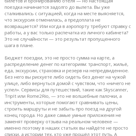
билетов и бронированию отеля — но настоящая
поездка начинается задолго до вылета. Вы уже
сталкивались с ситуацией, когда на месте выясняется,
что экскурсия отменилась, а предоплата не
возвращается? Или когда в аэропорту требуют справку с
работы, а у вас только распечатка из личного кабинета?
Это не случайности — это результат пропущенного
шага в плане.
Бюджет поездки
,
это не просто сумма на карте, а
распределение денег по категориям: транспорт, жильё,
еда, экскурсии, страховка и резерв на непредвиденное
.
Без него вы рискуете либо сидеть без денег на чужой
улице, либо вернуться домой с чувством, что «ничего не
успел».
Сервисы для путешествий
,
такие как Skyscanner,
TripIt или Rome2Rio
, — это не волшебные палочки, а
инструменты, которые помогают сравнивать цены,
строить маршруты и не забыть про поезд на другой
конец города. Но даже самые умные приложения не
заменят проверку отзыва на реальном человеке —
именно поэтому в наших статьях вы найдёте не просто
списки, а истории тех, кто уже прошёл этот путь.
А