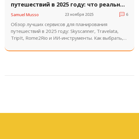
путешествий в 2025 году: что реально
работает
Samuel Musso
23 ноября 2025
6
Обзор лучших сервисов для планирования
путешествий в 2025 году: Skyscanner, Travelata,
TripIt, Rome2Rio и ИИ-инструменты. Как выбрать,
что реально экономит время и деньги, и где не
стоит полагаться на алгоритмы.