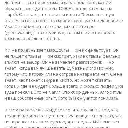
детьми
— это не реклама, а следствие того, как ИИ
обрабатывает данные из 1000+ постов, как у нас на
Парк5. Он знает, что если вы ищете "бесконтактную
оплату за границей", то, скорее всего, уже не доверяете
Visa. Он понимает, что если вы читаете про
"greenwashing" в экотуризме, то вам важно не просто
красиво, а реально честно.
ИИ не придумывает маршруты — он их фильтрует. Он
не пишет отзывы — он смотрит, какие отзывы реально
влияют на выбор. Он не заменяет разговорник — но
знает, когда вам лучше взять бумажный справочник,
потому что в горах или на острове интернета нет. Он не
знает, как пахнет сакура в Киото, но может сказать,
когда и где её будет больше всего, и сколько людей уже
туда поехали. Это не магия. Это сбор данных, алгоритмы
и ваш собственный опыт, который он учится понимать.
В этом разделе вы найдёте всё, что связано с тем, как
технологии делают путешествия проще: от советов, как
не переплатить за экскурсию, до того, как ИИ помогает
выбирать кемпинг или глэмпинг. Здесь нет теории —