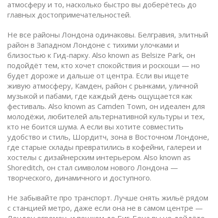
атмосферу и то, насколько быстро вы доберётесь до
главных достопримечательностей
.
Не все районы Лондона одинаковы.
Белгравия
,
элитный
район в Западном Лондоне с тихими улочками и
близостью к Гид-парку
. Also known as
Belsize Park
, он
подойдёт тем, кто хочет спокойствия и роскоши — но
будет дороже и дальше от центра
. Если вы ищете
живую атмосферу,
Камден
,
район с рынками, уличной
музыкой и пабами, где каждый день ощущается как
фестиваль
. Also known as
Camden Town
, он идеален для
молодёжи, любителей альтернативной культуры и тех,
кто не боится шума
. А если вы хотите совместить
удобство и стиль,
Шордитч
,
зона в Восточном Лондоне,
где старые склады превратились в кофейни, галереи и
хостелы с дизайнерским интерьером
. Also known as
Shoreditch
, он стал символом нового Лондона —
творческого, динамичного и доступного
.
Не забывайте про транспорт. Лучше снять жильё рядом
с станцией метро, даже если она не в самом центре —