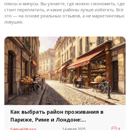
плюсы и минусы. Вы узнаете, где можно сэкономить, где
стоит переплатить, и какие районы лучше избегать. Всё
это — на основе реальных отзывов, а не маркетинговых
ловушек.
Как выбрать район проживания в
Париже, Риме и Лондоне:
практическое руководство для
Samuel Musso
14 июля 2025
9