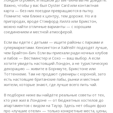
Лондон огромен, и пешком до Биг-Бена вы не дойдёте.
Важно, чтобы у вас был Oyster Card или контактная
карта — без них поездки превращаются в пытку.
Помните: чем ближе к центру, тем дороже. Но и в
пригородах, вроде Стэмфорд-Хиллз или Брикстон,
можно найти отличные варианты — с хорошим
соединением и местной атмосферой.
Если вы едете с детьми — ищите районы с парками и
супермаркетами. Кенсингтон и Хайгейт подходят лучше,
чем Брайтон-Бич. Если вы приехали ради ночных клубов
и пабов — Вестминстер и Сохо — ваш выбор. А если
хотите увидеть настоящий Лондон, а не туристическую
декорацию — живите в Борнмуте, Брикстоне или
Тоттенхеме. Там не продают сувениры с короной, зато
есть настоящие британские пабы, рынки и местные
жители, которые знают, где лучше всего пить чай.
В подборке ниже вы найдёте реальные советы от тех,
кто уже жил в Лондоне — от бюджетных хостелов до
апартаментов с видом на Тауэр. Здесь нет общих фраз
про «лучшие отели» — только конкретные места, цены,