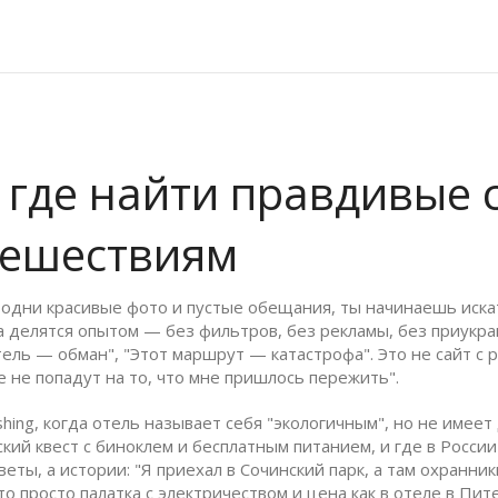
 где найти правдивые 
тешествиям
 одни красивые фото и пустые обещания, ты начинаешь иска
а делятся опытом — без фильтров, без рекламы, без приукр
отель — обман", "Этот маршрут — катастрофа".
Это не сайт с 
е не попадут на то, что мне пришлось пережить".
hing
,
когда отель называет себя "экологичным", но не имее
ский квест с биноклем и бесплатным питанием
, и где в Росс
ты, а истории: "Я приехал в Сочинский парк, а там охранники
то просто палатка с электричеством и цена как в отеле в Пи