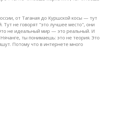
оссии
,
от Таганая до Куршской косы
— тут
й. Тут не говорят "это лучшее место", они
. Это не идеальный мир — это реальный. И
 Нячанге, ты понимаешь: это не теория. Это
пишут. Потому что в интернете много