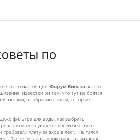
советы по
ть что-то настоящее.
Форум Винского
,
это
ашивания
. Известен он тем, что тут не боятся
рейтингами, а собрание людей, которые
т даже фильтра для воды
, как выбрать
ии реально можно увидеть лосей без толп
 требовали плату за вход в лес", "Пытался
тере". Ты не читаешь маркетинг, ты читаешь