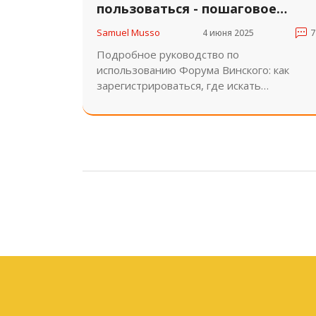
пользоваться - пошаговое
руководство для новичков
Samuel Musso
4 июня 2025
7
Подробное руководство по
использованию Форума Винского: как
зарегистрироваться, где искать
информацию, какие правила соблюдать и
как избежать ошибок новичков. Всё, что
нужно знать о форуме awd.ru в 2025 году.