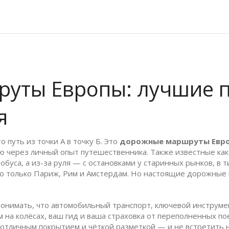
ты Европы: лучшие пу
я
путь из точки А в точку Б. Это
дорожные маршруты Евр
ню через личный опыт путешественника
. Также известные ка
обуса, а из-за руля — с остановками у старинных рынков, в 
о только Париж, Рим и Амстердам. Но настоящие дорожные 
понимать, что
автомобильный транспорт
,
ключевой инструме
 на колёсах, ваш гид и ваша страховка от переполненных по
 отличным покрытием и чёткой разметкой
— и не встретить н