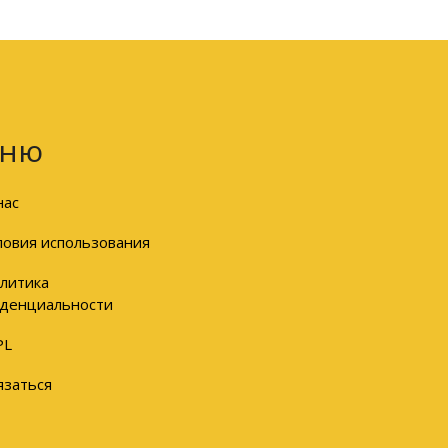
ню
нас
ловия использования
литика
денциальности
PL
язаться