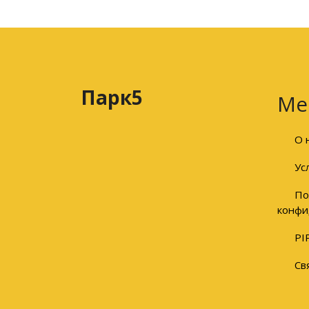
Парк5
Ме
О 
Ус
По
конфи
PI
Св