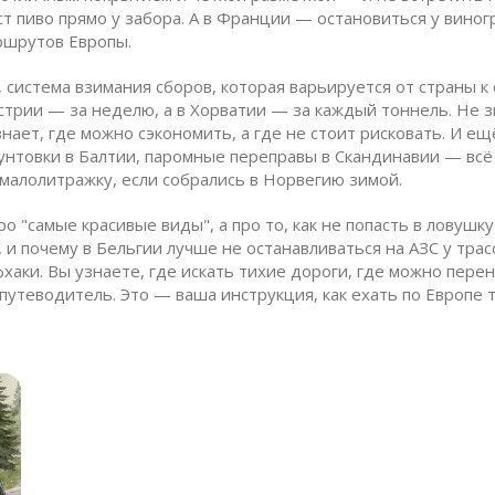
т пиво прямо у забора. А в Франции — остановиться у виногр
ршрутов Европы.
,
система взимания сборов, которая варьируется от страны к
стрии — за неделю, а в Хорватии — за каждый тоннель. Не з
нает, где можно сэкономить, а где не стоит рисковать. И ещ
рунтовки в Балтии, паромные переправы в Скандинавии — всё
 малолитражку, если собрались в Норвегию зимой.
 "самые красивые виды", а про то, как не попасть в ловушку
 и почему в Бельгии лучше не останавливаться на АЗС у тр
аки. Вы узнаете, где искать тихие дороги, где можно перено
путеводитель. Это — ваша инструкция, как ехать по Европе т