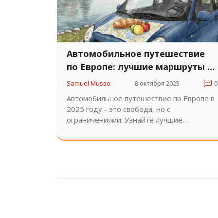
Автомобильное путешествие
по Европе: лучшие маршруты и
что нужно знать в 2025 году
Samuel Musso
8 октября 2025
0
Автомобильное путешествие по Европе в
2025 году - это свобода, но с
ограничениями. Узнайте лучшие
маршруты, какие страны открыты, какие
документы нужны и как выбрать машину,
чтобы поездка прошла без проблем.