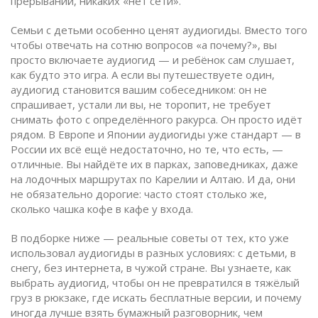
прерываний, никаких «нет сети».
Семьи с детьми особенно ценят аудиогиды. Вместо того
чтобы отвечать на сотню вопросов «а почему?», вы
просто включаете аудиогид — и ребёнок сам слушает,
как будто это игра. А если вы путешествуете один,
аудиогид становится вашим собеседником: он не
спрашивает, устали ли вы, не торопит, не требует
снимать фото с определённого ракурса. Он просто идёт
рядом. В Европе и Японии аудиогиды уже стандарт — в
России их всё ещё недостаточно, но те, что есть, —
отличные. Вы найдёте их в парках, заповедниках, даже
на лодочных маршрутах по Карелии и Алтаю. И да, они
не обязательно дорогие: часто стоят столько же,
сколько чашка кофе в кафе у входа.
В подборке ниже — реальные советы от тех, кто уже
использовал аудиогиды в разных условиях: с детьми, в
снегу, без интернета, в чужой стране. Вы узнаете, как
выбрать аудиогид, чтобы он не превратился в тяжёлый
груз в рюкзаке, где искать бесплатные версии, и почему
иногда лучше взять бумажный разговорник, чем