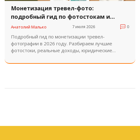
Монетизация тревел-фото:
подробный гид по фотостокам и
конкурсам в 2026 году
Анатолий Малько
7 июля 2026
0
Подробный гид по монетизации тревел-
фотографии в 2026 году. Разбираем лучшие
фотостоки, реальные доходы, юридические
нюансы и стратегию участия в международных
конкурсах.